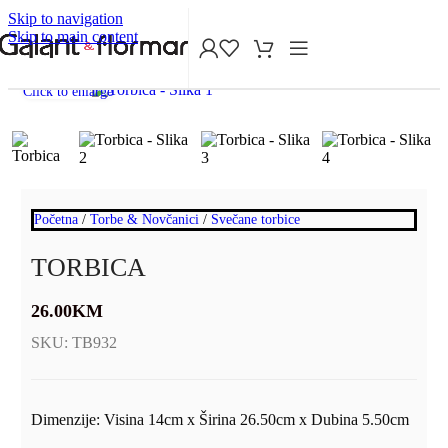
Skip to navigation
Skip to main content
Click to enlarge
Početna
/
Torbe & Novčanici
/
Svečane torbice
TORBICA
26.00
KM
SKU:
TB932
Dimenzije: Visina 14cm x Širina 26.50cm x Dubina 5.50cm