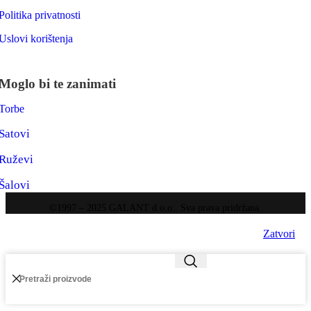
Politika privatnosti
Uslovi korištenja
Moglo bi te zanimati
Torbe
Satovi
Ruževi
Šalovi
©1997 – 2025 GALANT d.o.o.. Sva prava pridržana.
Zatvori