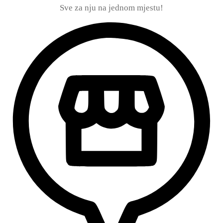
Sve za nju na jednom mjestu!