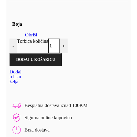
Boja
Obriši
Torbica količina
-
+
DODAJ U KOŠARICU
Dodaj
u listu
želja
Besplatna dostava iznad 100KM
Sigurna online kupovina
Brza dostava