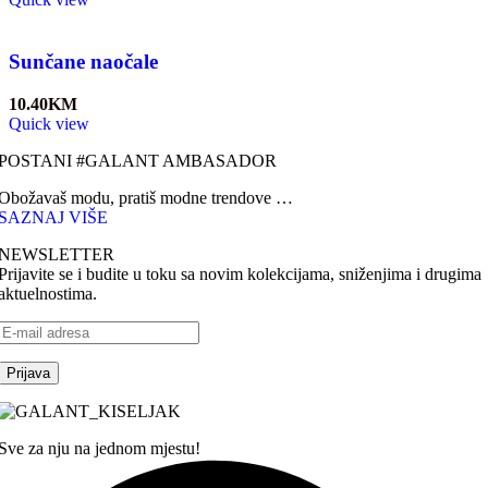
Sunčane naočale
10.40
KM
Quick view
POSTANI #GALANT AMBASADOR
Obožavaš modu, pratiš modne trendove …
SAZNAJ VIŠE
NEWSLETTER
Prijavite se i budite u toku sa novim kolekcijama, sniženjima i drugima
aktuelnostima.
Sve za nju na jednom mjestu!