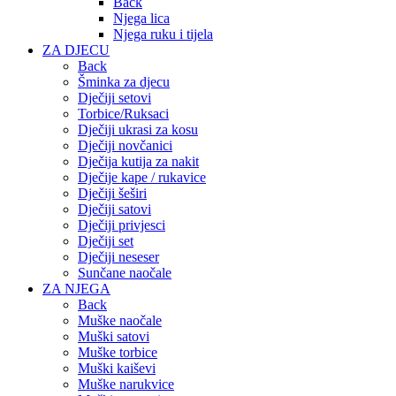
Back
Njega lica
Njega ruku i tijela
ZA DJECU
Back
Šminka za djecu
Dječiji setovi
Torbice/Ruksaci
Dječiji ukrasi za kosu
Dječiji novčanici
Dječija kutija za nakit
Dječije kape / rukavice
Dječiji šeširi
Dječiji satovi
Dječiji privjesci
Dječiji set
Dječiji neseser
Sunčane naočale
ZA NJEGA
Back
Muške naočale
Muški satovi
Muške torbice
Muški kaiševi
Muške narukvice