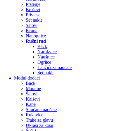
Prstenje
Broševi
Privjesci
Set nakit
Satovi
Kruna
Nanognice
Ručni rad
Back
Narukvice
Naušnice
Ogrlice
Lančići za naočale
Set nakit
Modni dodaci
Back
Marame
Šalovi
Kaiševi
Kape
Sunčane naočale
Rukavice
Trake za glavu
Ukrasi za kosu
Šeširi