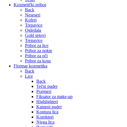
Kozmetički pribor
Back
Neseseri
Koferi
Trepavice
Ogledala
Gold setovi
Trepavice
Pribor za lice
Pribor za nokte
Pribor za oči
Pribor za kosu
Flormar kozmetika
Back
Lice
Back
Tečni puder
Prajmeri
Fiksator za make-up
Highlighteri
Kameni puder
Kontura lica
Korektori
Njega lica