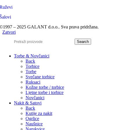
Ruževi
Šalovi
©1997 – 2025 GALANT d.o.o.. Sva prava pridržana.
Zatvori
Search
Torbe & Novčanici
Back
Torbice
Torbe
Svečane torbice
Ruksaci
Kožne torbe / torbice
Ljetne torbe i torbice
Novčanici
Nakit & Satovi
Back
Kutije za nakit
Ogrlice
Naušnice
Narukvice