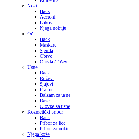
Rumenila
Nokti
Back
Acetoni
Lakovi
Njega noktiju
Oči
Back
Maskare
Sjenila
Obrve
Olovke/Tuševi
Usne
Back
Ruževi
Sjajevi
Prajmer
Balzam za usne
Baze
Olovke za usne
Kozmetički pribor
Back
Pribor za lice
Pribor za nokte
Njega kože