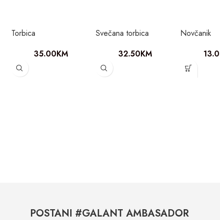
Torbica
Svečana torbica
Novčanik
35.00
KM
32.50
KM
13.
POSTANI #GALANT AMBASADOR