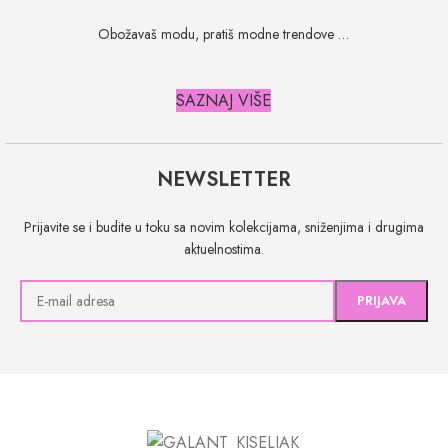
Obožavaš modu, pratiš modne trendove …
SAZNAJ VIŠE
NEWSLETTER
Prijavite se i budite u toku sa novim kolekcijama, sniženjima i drugima
aktuelnostima.