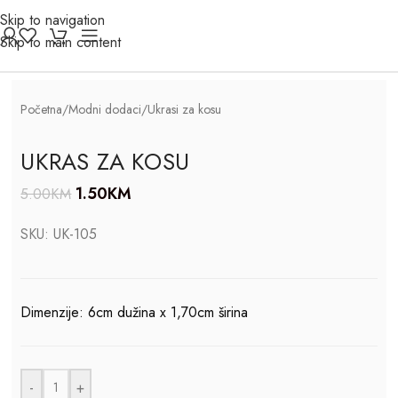
Skip to navigation
Click to enlarge
Skip to main content
-70%
Početna
/
Modni dodaci
/
Ukrasi za kosu
UKRAS ZA KOSU
1.50
KM
5.00
KM
SKU:
UK-105
Dimenzije: 6cm dužina x 1,70cm širina
-
+