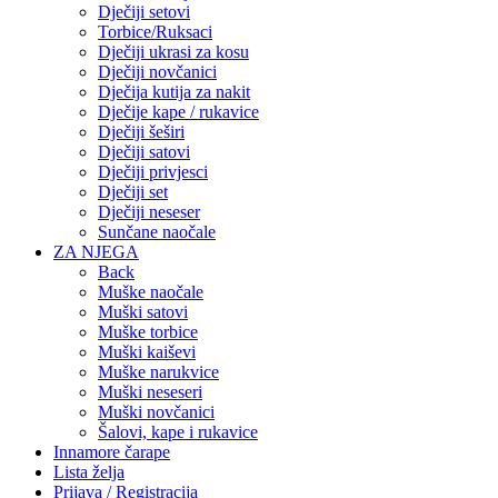
Dječiji setovi
Torbice/Ruksaci
Dječiji ukrasi za kosu
Dječiji novčanici
Dječija kutija za nakit
Dječije kape / rukavice
Dječiji šeširi
Dječiji satovi
Dječiji privjesci
Dječiji set
Dječiji neseser
Sunčane naočale
ZA NJEGA
Back
Muške naočale
Muški satovi
Muške torbice
Muški kaiševi
Muške narukvice
Muški neseseri
Muški novčanici
Šalovi, kape i rukavice
Innamore čarape
Lista želja
Prijava / Registracija