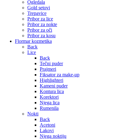
Ogledala
Gold setovi
Trepavice
Pribor za lice
Pribor za nokte
Pribor za oči
Pribor za kosu
Flormar kozmetika
Back
Lice
Back
Tečni puder
Prajmeri
Fiksator za make-up
Highlighteri
Kameni puder
Kontura lica
Korektori
Njega lica
Rumenila
Nokti
Back
Acetoni
Lakovi
Njega noktiju