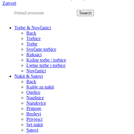
Zatvori
Search
Torbe & Novčanici
Back
Torbice
Torbe
Svečane torbice
Ruksaci
Kožne torbe / torbice
Ljetne torbe i torbice
Novčanici
Nakit & Satovi
Back
Kutije za nakit
Ogrlice
Naušnice
Narukvice
Prstenje
Broševi
Privjesci
Set nakit
Satovi