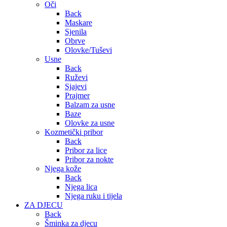
Oči
Back
Maskare
Sjenila
Obrve
Olovke/Tuševi
Usne
Back
Ruževi
Sjajevi
Prajmer
Balzam za usne
Baze
Olovke za usne
Kozmetički pribor
Back
Pribor za lice
Pribor za nokte
Njega kože
Back
Njega lica
Njega ruku i tijela
ZA DJECU
Back
Šminka za djecu