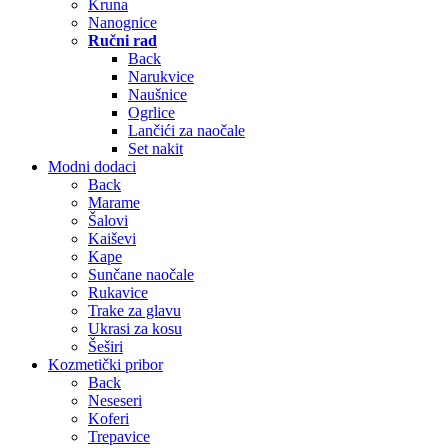
Kruna
Nanognice
Ručni rad
Back
Narukvice
Naušnice
Ogrlice
Lančići za naočale
Set nakit
Modni dodaci
Back
Marame
Šalovi
Kaiševi
Kape
Sunčane naočale
Rukavice
Trake za glavu
Ukrasi za kosu
Šeširi
Kozmetički pribor
Back
Neseseri
Koferi
Trepavice