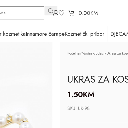
0.00
KM
r kozmetika
Innamore čarape
Kozmetički pribor
DJECA
Početna
/
Modni dodaci
/
Ukrasi za kos
UKRAS ZA KO
1.50
KM
SKU:
UK-98