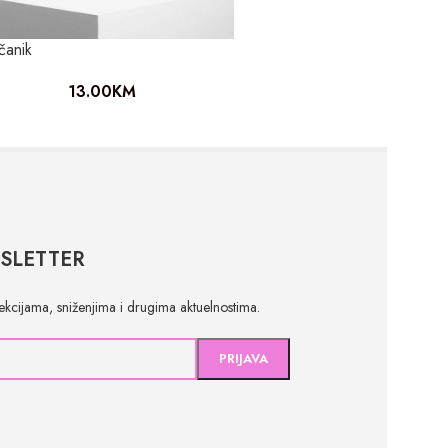
čanik
13.00
KM
SLETTER
olekcijama, sniženjima i drugima aktuelnostima.