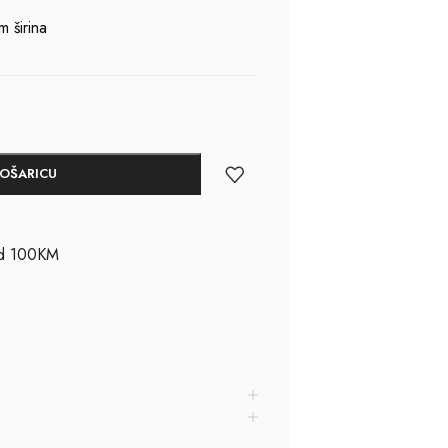
 širina
KOŠARICU
ad 100KM