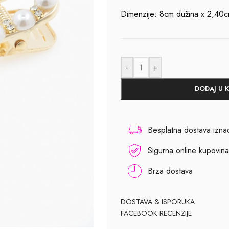
Dimenzije: 8cm dužina x 2,40cm
-
+
DODAJ U 
Besplatna dostava izn
Sigurna online kupovina
Brza dostava
DOSTAVA & ISPORUKA
FACEBOOK RECENZIJE