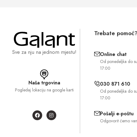
Trebate pomoć
Sve za nju na jednom mjestu!
Online chat
Od ponedeljka do s
17:00
Naša trgovina
030 871 610
Pogledaj lokaciju na google karti
Od ponedeljka do s
17:00
Pošalji e-poštu
Odgovorit ćemo vam