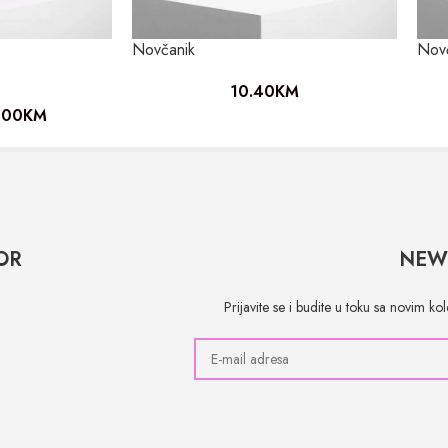
Novčanik
Nov
10.40
KM
.00
KM
OR
NEW
Prijavite se i budite u toku sa novim k