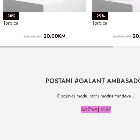
-38%
-29%
Torbica
Torbica
20.00
KM
20
32.50
KM
28.00
KM
POSTANI #GALANT AMBASAD
Obožavaš modu, pratiš modne trendove …
SAZNAJ VIŠE