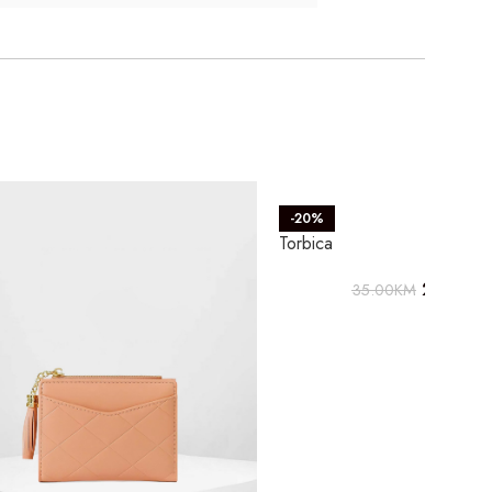
-20%
Torbica
28.00
K
35.00
KM