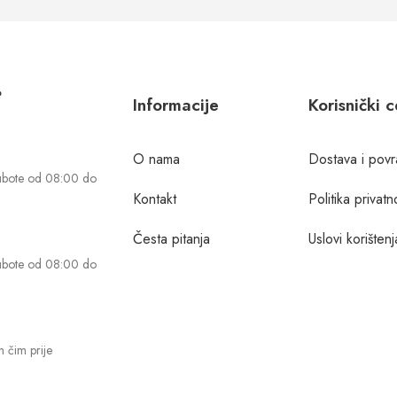
?
Informacije
Korisnički 
O nama
Dostava i povr
ubote od 08:00 do
Kontakt
Politika privatn
Česta pitanja
Uslovi korištenj
ubote od 08:00 do
 čim prije