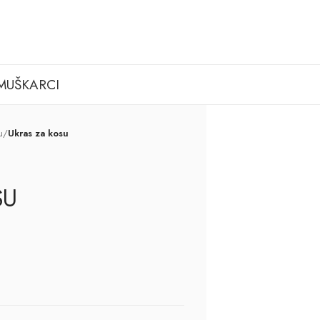
MUŠKARCI
u
/
Ukras za kosu
SU