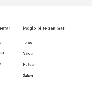
centar
Moglo bi te zanimati
at
Torbe
osti
Satovi
a
Ruževi
Šalovi