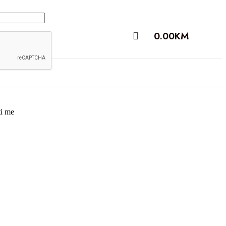
0.00
KM
i me