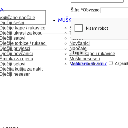
CA
Šifra
*
Obvezno
Sunčane naočale
MUŠKARCI
Dječiji šeširi
Dječije kape / rukavice
Satovi
Dječiji ukrasi za kosu
Torbice
Dječiji satovi
Kaiševi
Dječije torbice / ruksaci
Novčanici
Dječiji privjesci
Naočale
Log in
Dječiji novčanici
Šalovi, kape i rukavice
Šminka za djecu
Muški neseseri
Zaboravili ste šifru?
Zapamt
Dječiji setovi
Muške narukvice
Dječija kutija za nakit
Dječiji neseser