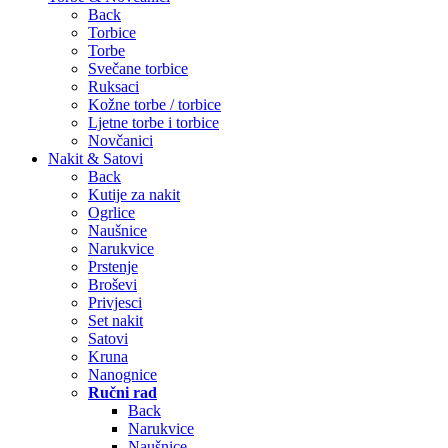
Back
Torbice
Torbe
Svečane torbice
Ruksaci
Kožne torbe / torbice
Ljetne torbe i torbice
Novčanici
Nakit & Satovi
Back
Kutije za nakit
Ogrlice
Naušnice
Narukvice
Prstenje
Broševi
Privjesci
Set nakit
Satovi
Kruna
Nanognice
Ručni rad
Back
Narukvice
Naušnice