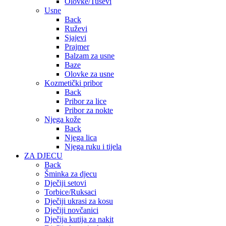
Olovke/Tuševi
Usne
Back
Ruževi
Sjajevi
Prajmer
Balzam za usne
Baze
Olovke za usne
Kozmetički pribor
Back
Pribor za lice
Pribor za nokte
Njega kože
Back
Njega lica
Njega ruku i tijela
ZA DJECU
Back
Šminka za djecu
Dječiji setovi
Torbice/Ruksaci
Dječiji ukrasi za kosu
Dječiji novčanici
Dječija kutija za nakit