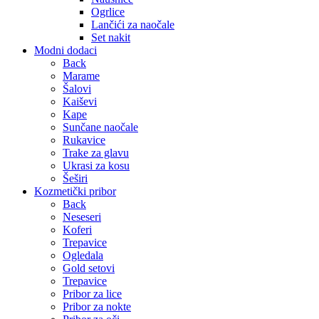
Ogrlice
Lančići za naočale
Set nakit
Modni dodaci
Back
Marame
Šalovi
Kaiševi
Kape
Sunčane naočale
Rukavice
Trake za glavu
Ukrasi za kosu
Šeširi
Kozmetički pribor
Back
Neseseri
Koferi
Trepavice
Ogledala
Gold setovi
Trepavice
Pribor za lice
Pribor za nokte