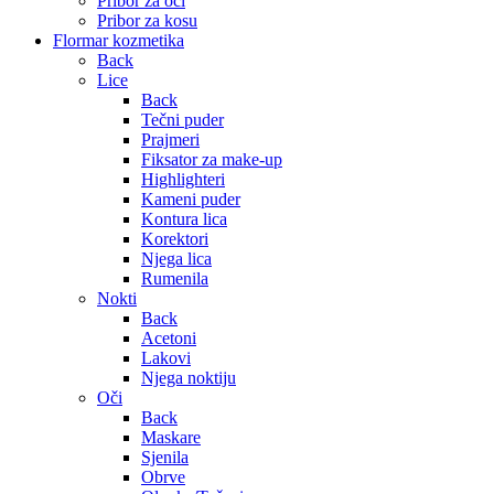
Pribor za oči
Pribor za kosu
Flormar kozmetika
Back
Lice
Back
Tečni puder
Prajmeri
Fiksator za make-up
Highlighteri
Kameni puder
Kontura lica
Korektori
Njega lica
Rumenila
Nokti
Back
Acetoni
Lakovi
Njega noktiju
Oči
Back
Maskare
Sjenila
Obrve