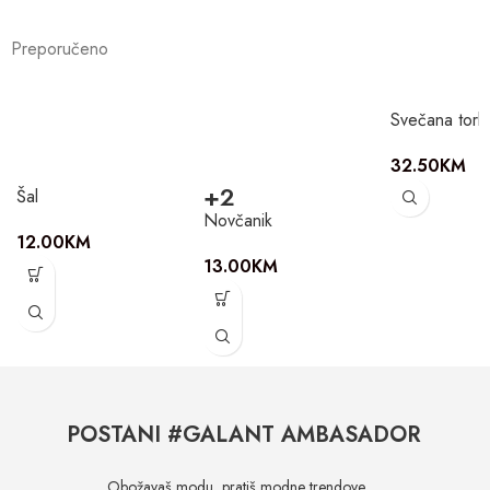
Preporučeno
Svečana torb
32.50
KM
+2
Šal
Novčanik
12.00
KM
13.00
KM
POSTANI #GALANT AMBASADOR
Obožavaš modu, pratiš modne trendove …