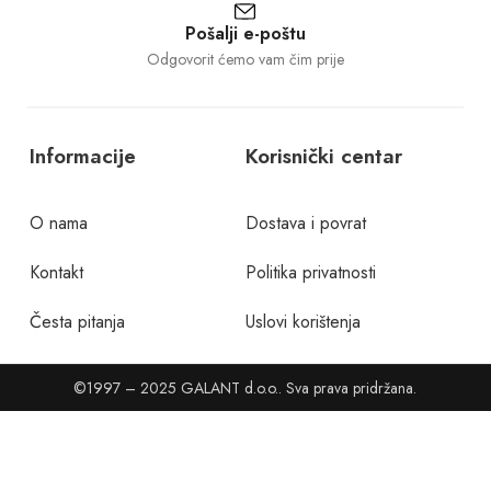
Pošalji e-poštu
Odgovorit ćemo vam čim prije
Informacije
Korisnički centar
O nama
Dostava i povrat
Kontakt
Politika privatnosti
Česta pitanja
Uslovi korištenja
©1997 – 2025 GALANT d.o.o.. Sva prava pridržana.