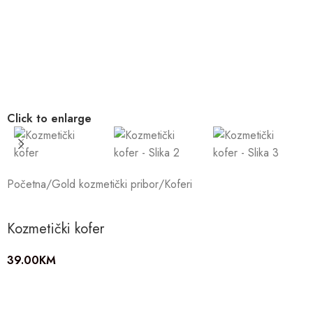
Click to enlarge
Početna
/
Gold kozmetički pribor
/
Koferi
Kozmetički kofer
39.00
KM