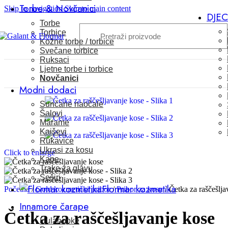
Torbe & Novčanici
Skip to navigation
Skip to main content
DJE
Torbe
Torbice
Kožne torbe / torbice
Svečane torbice
Ruksaci
Ljetne torbe i torbice
Novčanici
Modni dodaci
Sunčane naočale
Šalovi
Marame
Kaiševi
Rukavice
Ukrasi za kosu
Click to enlarge
Kape
Trake za glavu
Šeširi
Flormar kozmetika
Početna
/
Gold kozmetički pribor
/
Pribor za kosu
/
Četka za raščešlja
Innamore čarape
Četka za raščešljavanje kose
Hulahopke