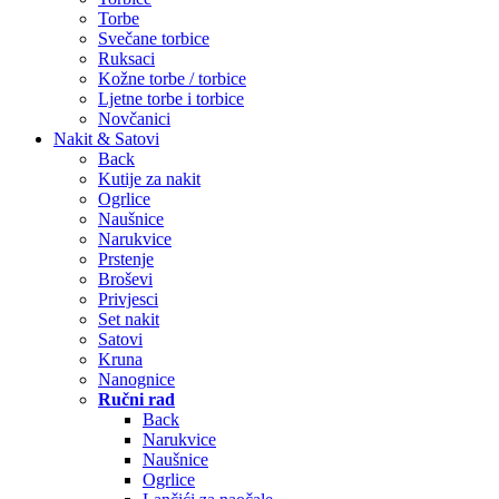
Torbe
Svečane torbice
Ruksaci
Kožne torbe / torbice
Ljetne torbe i torbice
Novčanici
Nakit & Satovi
Back
Kutije za nakit
Ogrlice
Naušnice
Narukvice
Prstenje
Broševi
Privjesci
Set nakit
Satovi
Kruna
Nanognice
Ručni rad
Back
Narukvice
Naušnice
Ogrlice