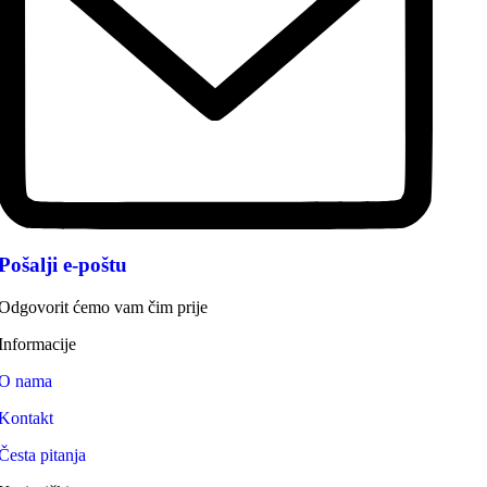
Pošalji e-poštu
Odgovorit ćemo vam čim prije
Informacije
O nama
Kontakt
Česta pitanja