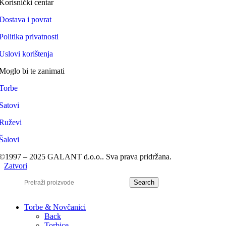
Korisnički centar
Dostava i povrat
Politika privatnosti
Uslovi korištenja
Moglo bi te zanimati
Torbe
Satovi
Ruževi
Šalovi
©1997 – 2025 GALANT d.o.o.. Sva prava pridržana.
Zatvori
Search
Torbe & Novčanici
Back
Torbice