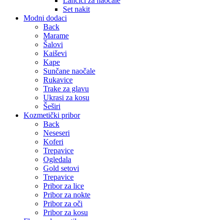
Lančići za naočale
Set nakit
Modni dodaci
Back
Marame
Šalovi
Kaiševi
Kape
Sunčane naočale
Rukavice
Trake za glavu
Ukrasi za kosu
Šeširi
Kozmetički pribor
Back
Neseseri
Koferi
Trepavice
Ogledala
Gold setovi
Trepavice
Pribor za lice
Pribor za nokte
Pribor za oči
Pribor za kosu