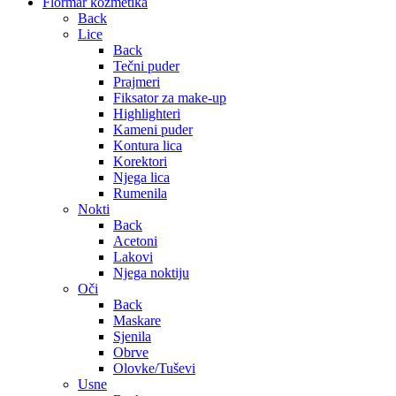
Flormar kozmetika
Back
Lice
Back
Tečni puder
Prajmeri
Fiksator za make-up
Highlighteri
Kameni puder
Kontura lica
Korektori
Njega lica
Rumenila
Nokti
Back
Acetoni
Lakovi
Njega noktiju
Oči
Back
Maskare
Sjenila
Obrve
Olovke/Tuševi
Usne