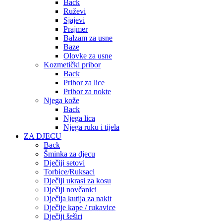
Back
Ruževi
Sjajevi
Prajmer
Balzam za usne
Baze
Olovke za usne
Kozmetički pribor
Back
Pribor za lice
Pribor za nokte
Njega kože
Back
Njega lica
Njega ruku i tijela
ZA DJECU
Back
Šminka za djecu
Dječiji setovi
Torbice/Ruksaci
Dječiji ukrasi za kosu
Dječiji novčanici
Dječija kutija za nakit
Dječije kape / rukavice
Dječiji šeširi