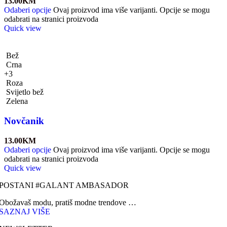
13.00
KM
Odaberi opcije
Ovaj proizvod ima više varijanti. Opcije se mogu
odabrati na stranici proizvoda
Quick view
Bež
Crna
+3
Roza
Svijetlo bež
Zelena
Novčanik
13.00
KM
Odaberi opcije
Ovaj proizvod ima više varijanti. Opcije se mogu
odabrati na stranici proizvoda
Quick view
POSTANI #GALANT AMBASADOR
Obožavaš modu, pratiš modne trendove …
SAZNAJ VIŠE