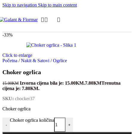
Skip to navigation
Skip to main content
-33%
Click to enlarge
Početna
/
Nakit & Satovi
/
Ogrlice
Choker ogrlica
Izvorna cijena bila je: 15.00KM.
7.80
KM
Trenutna
15.00
KM
cijena je: 7.80KM.
SKU:
chocker37
Choker ogrlica
Choker ogrlica količina
-
+