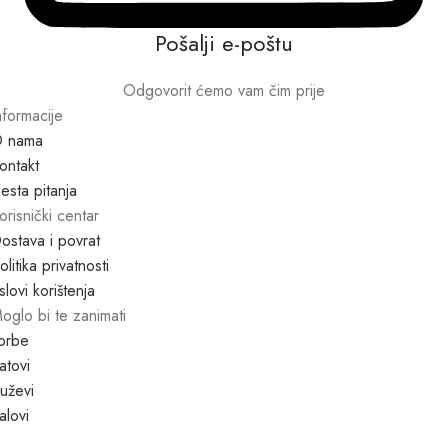
Pošalji e-poštu
Odgovorit ćemo vam čim prije
nformacije
 nama
ontakt
esta pitanja
orisnički centar
ostava i povrat
olitika privatnosti
slovi korištenja
oglo bi te zanimati
orbe
atovi
uževi
alovi
1997 – 2025 GALANT d.o.o.. Sva prava pridržana.