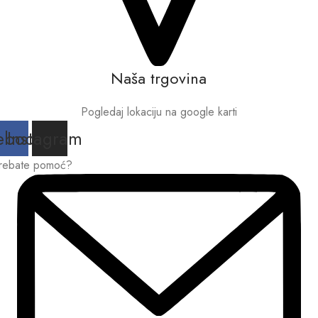
Naša trgovina
Pogledaj lokaciju na google karti
ebook
Instagram
rebate pomoć?