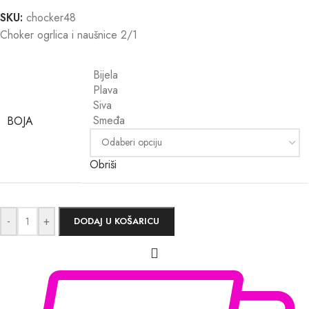
SKU:
chocker48
Choker ogrlica i naušnice 2/1
Bijela
Plava
Siva
Smeđa
BOJA
Obriši
-
+
DODAJ U KOŠARICU