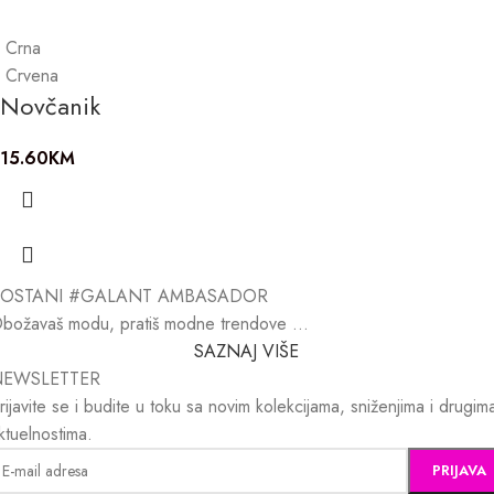
Crna
Crvena
Novčanik
15.60
KM
POSTANI #GALANT AMBASADOR
božavaš modu, pratiš modne trendove …
SAZNAJ VIŠE
NEWSLETTER
rijavite se i budite u toku sa novim kolekcijama, sniženjima i drugim
ktuelnostima.