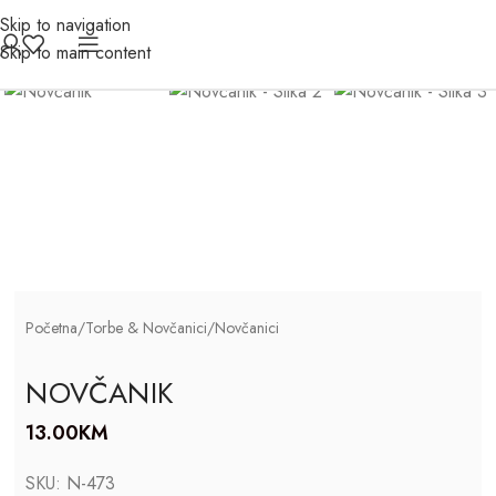
Skip to navigation
Click to enlarge
Skip to main content
Početna
/
Torbe & Novčanici
/
Novčanici
NOVČANIK
13.00
KM
SKU:
N-473