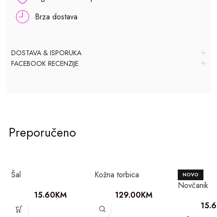
Brza dostava
DOSTAVA & ISPORUKA
FACEBOOK RECENZIJE
Preporučeno
Šal
Kožna torbica
NOVO
Novčanik
15.60
KM
129.00
KM
15.