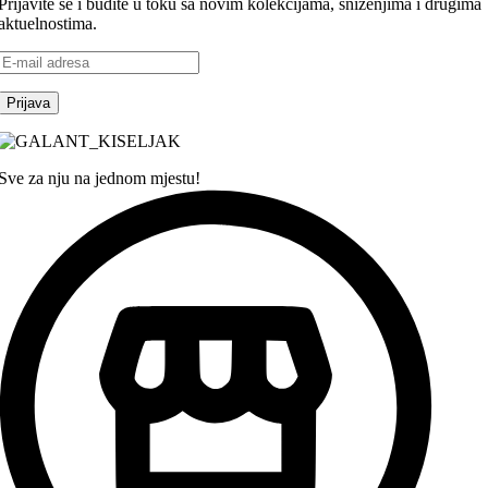
Prijavite se i budite u toku sa novim kolekcijama, sniženjima i drugima
aktuelnostima.
Sve za nju na jednom mjestu!