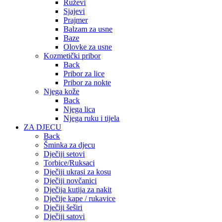
Ruževi
Sjajevi
Prajmer
Balzam za usne
Baze
Olovke za usne
Kozmetički pribor
Back
Pribor za lice
Pribor za nokte
Njega kože
Back
Njega lica
Njega ruku i tijela
ZA DJECU
Back
Šminka za djecu
Dječiji setovi
Torbice/Ruksaci
Dječiji ukrasi za kosu
Dječiji novčanici
Dječija kutija za nakit
Dječije kape / rukavice
Dječiji šeširi
Dječiji satovi