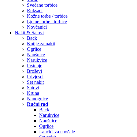
Svečane torbice
Ruksaci
Kožne torbe / torbice
Ljetne torbe i torbice
Novčanici
Nakit & Satovi
Back
Kutije za nakit
Ogrlice
Naušnice
Narukvice
Prstenje
Broševi
Privjesci
Set nakit
Satovi
Kruna
Nanognice
Ručni rad
Back
Narukvice
Naušnice
Ogrlice
Lančići za naočale