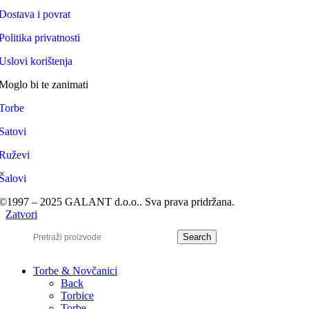
Dostava i povrat
Politika privatnosti
Uslovi korištenja
Moglo bi te zanimati
Torbe
Satovi
Ruževi
Šalovi
©1997 – 2025 GALANT d.o.o.. Sva prava pridržana.
Zatvori
Search
Torbe & Novčanici
Back
Torbice
Torbe