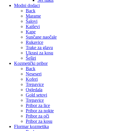
Set nakit
Modni dodaci
Back
Marame
Šalovi
Kaiševi
Kape
Sunčane naočale
Rukavice
Trake za glavu
Ukrasi za kosu
Šeširi
Kozmetički pribor
Back
Neseseri
Koferi
Trepavice
Ogledala
Gold setovi
Trepavice
Pribor za lice
Pribor za nokte
Pribor za oči
Pribor za kosu
Flormar kozmetika