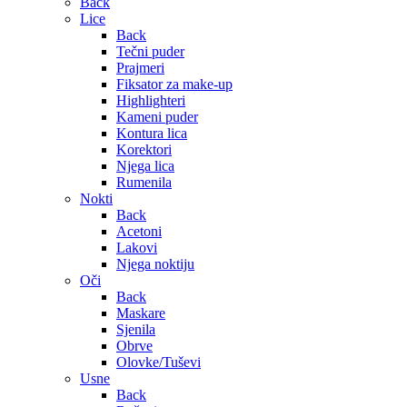
Back
Lice
Back
Tečni puder
Prajmeri
Fiksator za make-up
Highlighteri
Kameni puder
Kontura lica
Korektori
Njega lica
Rumenila
Nokti
Back
Acetoni
Lakovi
Njega noktiju
Oči
Back
Maskare
Sjenila
Obrve
Olovke/Tuševi
Usne
Back