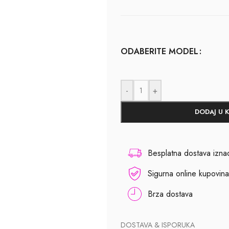
ODABERITE MODEL
-
+
DODAJ U 
Besplatna dostava izn
Sigurna online kupovina
Brza dostava
DOSTAVA & ISPORUKA