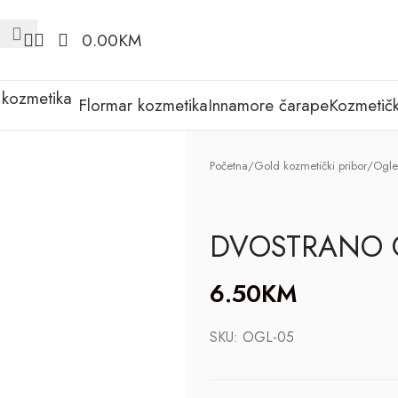
0.00
KM
Flormar kozmetika
Innamore čarape
Kozmetičk
Početna
/
Gold kozmetički pribor
/
Ogle
DVOSTRANO 
6.50
KM
SKU:
OGL-05