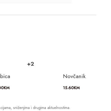
+2
rbica
Novčanik
00
KM
15.60
KM
kcijama, sniženjima i drugima aktuelnostima.