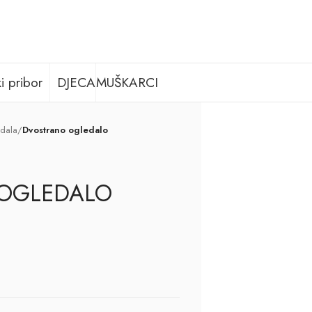
i pribor
DJECA
MUŠKARCI
dala
/
Dvostrano ogledalo
OGLEDALO