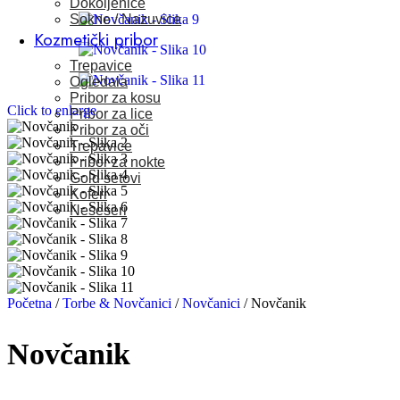
Dokoljenice
Sokne / Nazuvice
Kozmetički pribor
Trepavice
Ogledala
Pribor za kosu
Click to enlarge
Pribor za lice
Pribor za oči
Trepavice
Pribor za nokte
Gold setovi
Koferi
Neseseri
Početna
/
Torbe & Novčanici
/
Novčanici
/
Novčanik
Novčanik