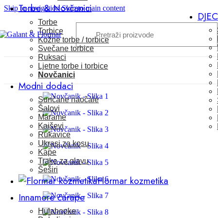
Torbe & Novčanici
Skip to navigation
Skip to main content
DJE
Torbe
Torbice
Kožne torbe / torbice
Svečane torbice
Ruksaci
Ljetne torbe i torbice
Novčanici
Modni dodaci
Sunčane naočale
Šalovi
Marame
Kaiševi
Rukavice
Ukrasi za kosu
Kape
Trake za glavu
Šeširi
Flormar kozmetika
Innamore čarape
Hulahopke