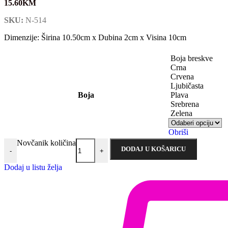
15.60
KM
SKU:
N-514
Dimenzije: Širina 10.50cm x Dubina 2cm x Visina 10cm
Boja breskve
Crna
Crvena
Ljubičasta
Boja
Plava
Srebrena
Zelena
Obriši
Novčanik količina
DODAJ U KOŠARICU
-
+
Dodaj u listu želja