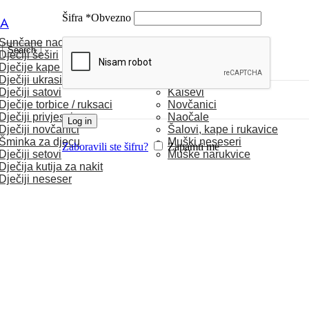
Šifra
*
Obvezno
CA
Sunčane naočale
MUŠKARCI
Search
Dječiji šeširi
Dječije kape / rukavice
Satovi
Dječiji ukrasi za kosu
Torbice
Dječiji satovi
Kaiševi
Dječije torbice / ruksaci
Novčanici
Dječiji privjesci
Naočale
Log in
Dječiji novčanici
Šalovi, kape i rukavice
Šminka za djecu
Muški neseseri
Zaboravili ste šifru?
Zapamti me
Dječiji setovi
Muške narukvice
Dječija kutija za nakit
Dječiji neseser