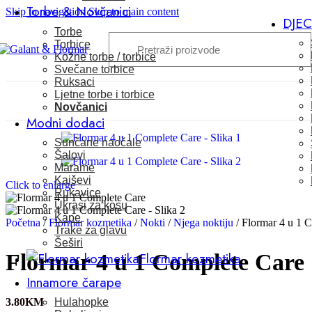
Torbe & Novčanici
Skip to navigation
Skip to main content
DJE
Torbe
Torbice
Kožne torbe / torbice
Svečane torbice
Ruksaci
Ljetne torbe i torbice
Novčanici
Modni dodaci
Sunčane naočale
Šalovi
Marame
Kaiševi
Click to enlarge
Rukavice
Ukrasi za kosu
Kape
Početna
/
Flormar kozmetika
/
Nokti
/
Njega noktiju
/
Flormar 4 u 1 
Trake za glavu
Šeširi
Flormar kozmetika
Flormar 4 u 1 Complete Care
Innamore čarape
Hulahopke
3.80
KM