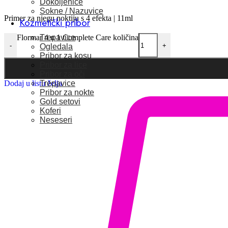
Dokoljenice
Sokne / Nazuvice
Primer za njegu noktiju s 4 efekta
|
11ml
Kozmetički pribor
Trepavice
Flormar 4 u 1 Complete Care količina
-
+
Ogledala
Pribor za kosu
Pribor za lice
Pribor za oči
Trepavice
Dodaj u listu želja
Pribor za nokte
Gold setovi
Koferi
Neseseri