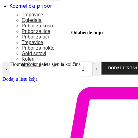
Kozmetički pribor
Trepavice
Ogledala
Pribor za kosu
Pribor za lice
Odaberite boju
Pribor za oči
Trepavice
Pribor za nokte
Gold setovi
Koferi
Flormar Color paleta sjenila količina
Neseseri
DODAJ U KOŠA
-
+
Dodaj u listu želja