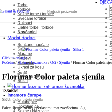
DJEC
Skip to navigation
Skip to main content
Torbe
S
Torbice
D
Kožne torbe / torbice
D
Svečane torbice
D
Ruksaci
D
Ljetne torbe i torbice
D
Novčanici
D
Modni dodaci
D
Sunčane naočale
Š
Šalovi
D
Marame
D
Click to enlarge
Kaiševi
D
Početna
/
Flormar kozmetika
/
Oči
/
Sjenila
/
Flormar Color paleta sjen
Rukavice
Ukrasi za kosu
Kape
Flormar Color paleta sjenila
Trake za glavu
Šeširi
Flormar kozmetika
12.50
KM
Innamore čarape
SKU:
Color paleta sjenila
Hulahopke
Dokoljenice
Paleta sjenila za oči s perlastim i mat završecima | 8 g
Sokne / Nazuvice