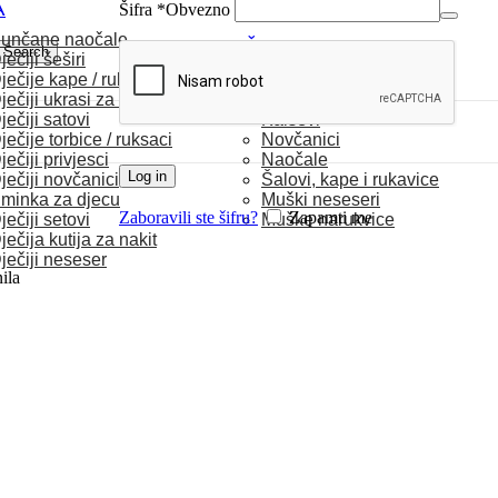
A
Šifra
*
Obvezno
unčane naočale
MUŠKARCI
Search
ječiji šeširi
ječije kape / rukavice
Satovi
ječiji ukrasi za kosu
Torbice
ječiji satovi
Kaiševi
ječije torbice / ruksaci
Novčanici
ječiji privjesci
Naočale
Log in
ječiji novčanici
Šalovi, kape i rukavice
minka za djecu
Muški neseseri
Zaboravili ste šifru?
Zapamti me
ječiji setovi
Muške narukvice
ječija kutija za nakit
ječiji neseser
ila