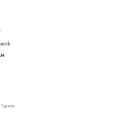
a
a
anik
KM
 Tigrasta
a