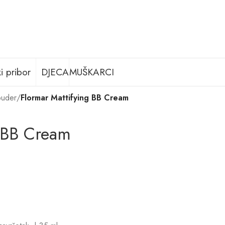
i pribor
DJECA
MUŠKARCI
puder
/
Flormar Mattifying BB Cream
g BB Cream