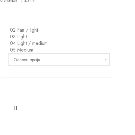
završetak. |
35 ml
02 Fair / light
03 Light
04 Light / medium
05 Medium