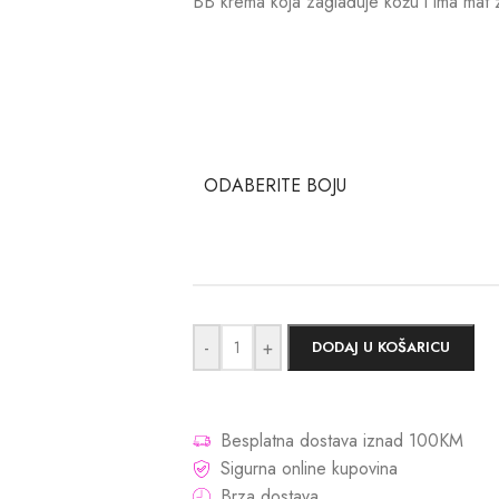
BB krema koja zaglađuje kožu i ima mat 
ODABERITE BOJU
-
+
DODAJ U KOŠARICU
Besplatna dostava iznad 100KM
Sigurna online kupovina
Brza dostava