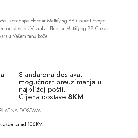
n kože, isprobajte Flormar Mattifying BB Cream! Svojim
 kožu od štetnih UV zraka, Flormar Mattifying BB Cream
ovaraju Vašem tenu kože.
na
Standardna dostava,
mogućnost preuzimanja u
najbližoj pošti.
Cijena dostave:
8KM
PLATNA DOSTAVA
rudžbe iznad 100KM.