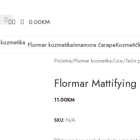
0.00
KM
Flormar kozmetika
Innamore čarape
Kozmetičk
Početna
/
Flormar kozmetika
/
Lice
/
Tečni 
Flormar Mattifyin
11.00
KM
SKU:
N/A