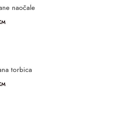
ane naočale
KM
ana torbica
KM