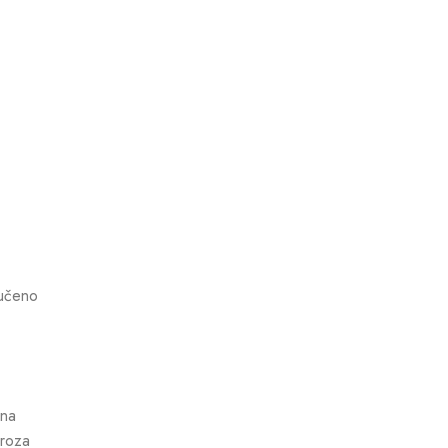
učeno
ena
 roza