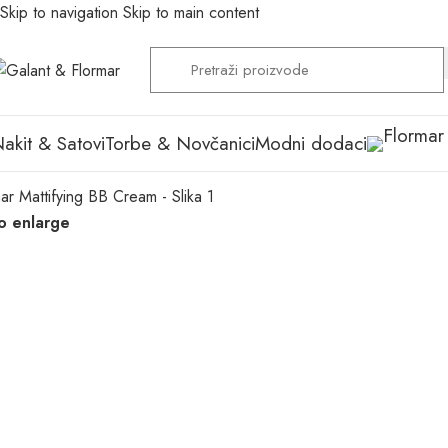
Skip to navigation
Skip to main content
akit & Satovi
Torbe & Novčanici
Modni dodaci
to enlarge