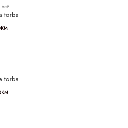
o bež
a torba
0
KM
a torba
0
KM