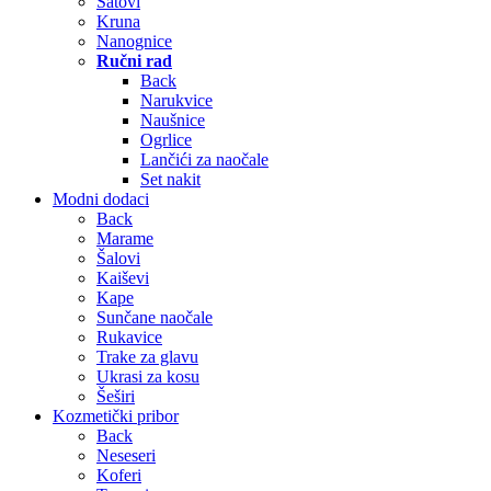
Satovi
Kruna
Nanognice
Ručni rad
Back
Narukvice
Naušnice
Ogrlice
Lančići za naočale
Set nakit
Modni dodaci
Back
Marame
Šalovi
Kaiševi
Kape
Sunčane naočale
Rukavice
Trake za glavu
Ukrasi za kosu
Šeširi
Kozmetički pribor
Back
Neseseri
Koferi