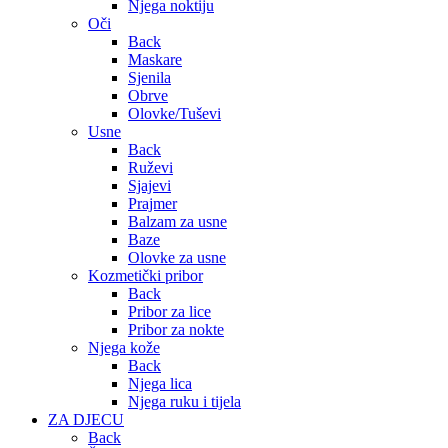
Njega noktiju
Oči
Back
Maskare
Sjenila
Obrve
Olovke/Tuševi
Usne
Back
Ruževi
Sjajevi
Prajmer
Balzam za usne
Baze
Olovke za usne
Kozmetički pribor
Back
Pribor za lice
Pribor za nokte
Njega kože
Back
Njega lica
Njega ruku i tijela
ZA DJECU
Back