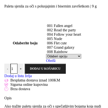
Paleta sjenila za oči s polusjajnim i bisernim završetkom | 9 g
001 Fallen angel
002 Read the party
004 Follow your heart
005 Nude
Odaberite boju
006 Flet cute
007 Grand galaxy
008 Rainbow
Obriši
DODAJ U KOŠARICU
-
+
Dodaj u listu želja
Besplatna dostava iznad 100KM
Sigurna online kupovina
Brza dostava
Opis
Ako tražite paletu sjenila za oči s upečatljivim bojama koja nudi