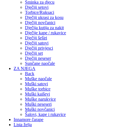
Šminka za djecu
Dječiji setovi
Torbice/Ruksaci
Dječiji ukrasi za kosu
Dječiji novčanici
Dječija kutija za nakit
Dječije kape / rukavice
Dječiji šeširi
Dječiji satovi
Dječiji privjesci
Dječiji set
Dječiji neseser
Sunčane naočale
ZA NJEGA
Back
Muške naočale
Muški satovi
Muške torbice
Muški kaiševi
Muške narukvice
Muški neseseri
Muški novčanici
Šalovi, kape i rukavice
Innamore čarape
Lista želja