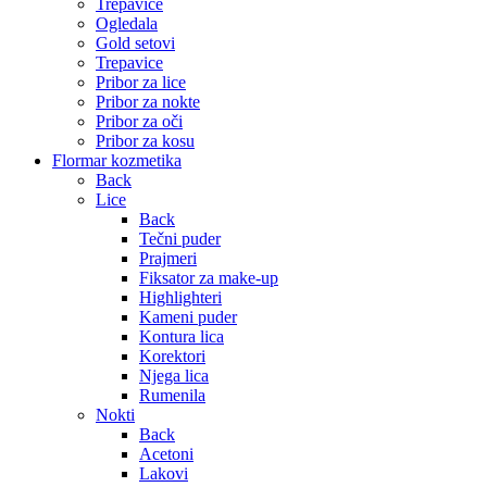
Trepavice
Ogledala
Gold setovi
Trepavice
Pribor za lice
Pribor za nokte
Pribor za oči
Pribor za kosu
Flormar kozmetika
Back
Lice
Back
Tečni puder
Prajmeri
Fiksator za make-up
Highlighteri
Kameni puder
Kontura lica
Korektori
Njega lica
Rumenila
Nokti
Back
Acetoni
Lakovi