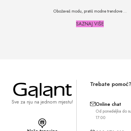
Obožavaš modu, pratiš modne trendove …
SAZNAJ VIŠE
Trebate pomoć
Sve za nju na jednom mjestu!
Online chat
Od ponedeljka do s
17:00