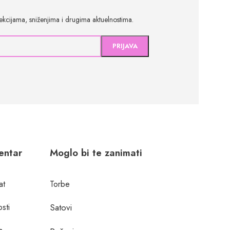
olekcijama, sniženjima i drugima aktuelnostima.
centar
Moglo bi te zanimati
at
Torbe
osti
Satovi