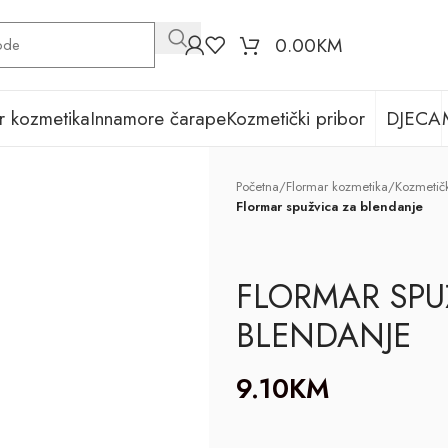
0.00
KM
r kozmetika
Innamore čarape
Kozmetički pribor
DJECA
Početna
/
Flormar kozmetika
/
Kozmetičk
Flormar spužvica za blendanje
FLORMAR SPU
BLENDANJE
9.10
KM