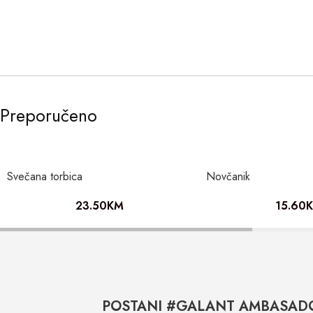
Preporučeno
Svečana torbica
Novčanik
23.50
KM
15.60
POSTANI #GALANT AMBASAD