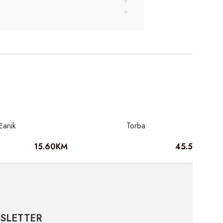
čanik
Torba
15.60
KM
45.50
KM
SLETTER