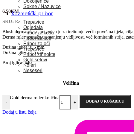
Dokoljenice
Sokne / Nazuvice
6.50
KM
Kozmetički pribor
SKU:
R-1
Trepavice
Ogledala
Blush dermaroler namijenjen je za tretiranje većih površina tijela, cilja
Pribor za kosu
Derma roler pomaže u smanjenju vidljivosti već formiranih strija, zatež
Pribor za lice
Pribor za oči
Dužina iglica: 0,5 mm.
Trepavice
Dužina iglica: 1,5 mm.
Pribor za nokte
Gold setovi
Broj iglica: 540.
Koferi
Neseseri
Veličina
Gold derma roller količina
DODAJ U KOŠARICU
-
+
Dodaj u listu želja