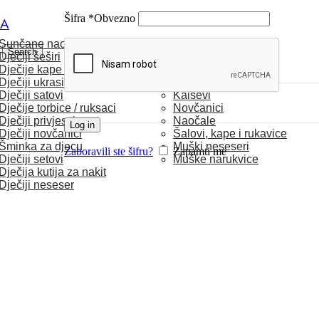
Šifra
*
Obvezno
CA
Sunčane naočale
MUŠKARCI
Search
Dječiji šeširi
Dječije kape / rukavice
Satovi
Dječiji ukrasi za kosu
Torbice
Dječiji satovi
Kaiševi
Dječije torbice / ruksaci
Novčanici
Dječiji privjesci
Naočale
Log in
Dječiji novčanici
Šalovi, kape i rukavice
Šminka za djecu
Muški neseseri
Zaboravili ste šifru?
Zapamti me
Dječiji setovi
Muške narukvice
Dječija kutija za nakit
Dječiji neseser