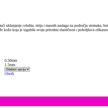
jući uklanjanje celulita, strija i masnih naslaga na području stomaka, but
e kožu koja je izgubila svoju prirodnu elastičnost i poboljšava efikasnos
0.50mm
1.5mm
Obriši