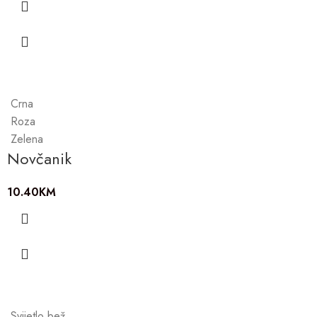
Crna
Roza
Zelena
Novčanik
10.40
KM
Svijetlo bež