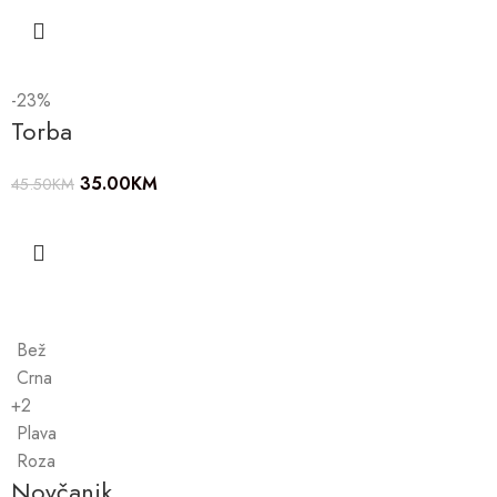
-23%
Torba
35.00
KM
45.50
KM
Bež
Crna
+2
Plava
Roza
Novčanik