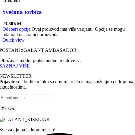
Srebrena
Svečana torbica
23.50
KM
Odaberi opcije
Ovaj proizvod ima više varijanti. Opcije se mogu
odabrati na stranici proizvoda
Quick view
POSTANI #GALANT AMBASADOR
Obožavaš modu, pratiš modne trendove …
SAZNAJ VIŠE
NEWSLETTER
Prijavite se i budite u toku sa novim kolekcijama, sniženjima i drugima
aktuelnostima.
Sve za nju na jednom mjestu!