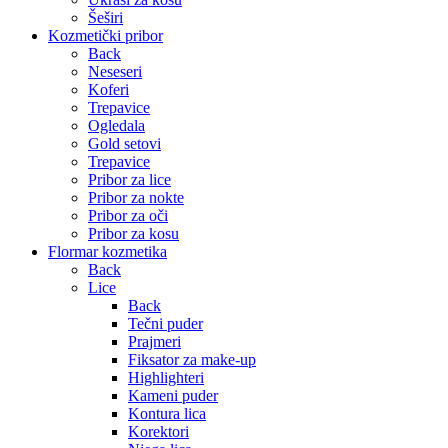
Šeširi
Kozmetički pribor
Back
Neseseri
Koferi
Trepavice
Ogledala
Gold setovi
Trepavice
Pribor za lice
Pribor za nokte
Pribor za oči
Pribor za kosu
Flormar kozmetika
Back
Lice
Back
Tečni puder
Prajmeri
Fiksator za make-up
Highlighteri
Kameni puder
Kontura lica
Korektori