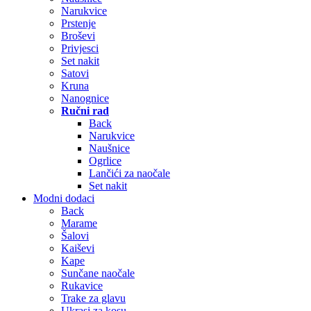
Narukvice
Prstenje
Broševi
Privjesci
Set nakit
Satovi
Kruna
Nanognice
Ručni rad
Back
Narukvice
Naušnice
Ogrlice
Lančići za naočale
Set nakit
Modni dodaci
Back
Marame
Šalovi
Kaiševi
Kape
Sunčane naočale
Rukavice
Trake za glavu
Ukrasi za kosu