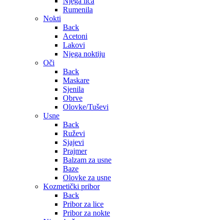
Njega lica
Rumenila
Nokti
Back
Acetoni
Lakovi
Njega noktiju
Oči
Back
Maskare
Sjenila
Obrve
Olovke/Tuševi
Usne
Back
Ruževi
Sjajevi
Prajmer
Balzam za usne
Baze
Olovke za usne
Kozmetički pribor
Back
Pribor za lice
Pribor za nokte