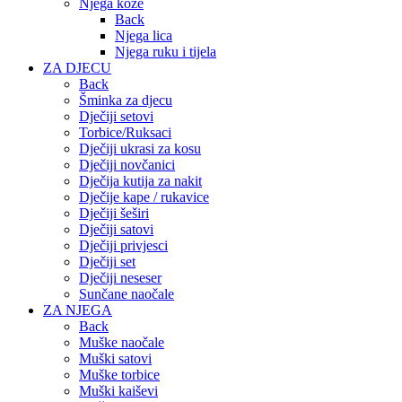
Njega kože
Back
Njega lica
Njega ruku i tijela
ZA DJECU
Back
Šminka za djecu
Dječiji setovi
Torbice/Ruksaci
Dječiji ukrasi za kosu
Dječiji novčanici
Dječija kutija za nakit
Dječije kape / rukavice
Dječiji šeširi
Dječiji satovi
Dječiji privjesci
Dječiji set
Dječiji neseser
Sunčane naočale
ZA NJEGA
Back
Muške naočale
Muški satovi
Muške torbice
Muški kaiševi