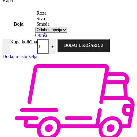
Kapa
Roza
Siva
Boja
Smeđa
Obriši
Kapa količina
DODAJ U KOŠARICU
-
+
Dodaj u listu želja