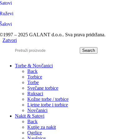
Satovi
Ruževi
Šalovi
©1997 – 2025 GALANT d.o.o.. Sva prava pridržana.
Zatvori
Search
Torbe & Novčanici
Back
Torbice
Torbe
Svečane torbice
Ruksaci
Kožne torbe / torbice
Ljetne torbe i torbice
Novčanici
Nakit & Satovi
Back
Kutije za nakit
Ogrlice
Naušnice