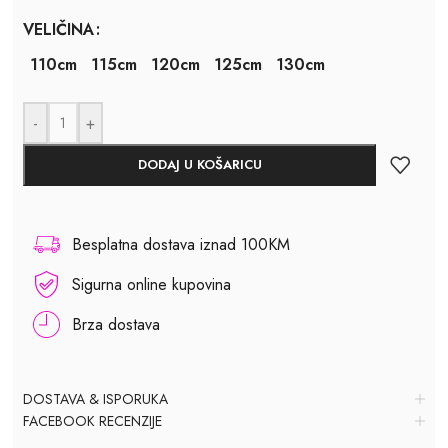
VELIČINA
110cm
115cm
120cm
125cm
130cm
-
+
DODAJ U KOŠARICU
Besplatna dostava iznad 100KM
Sigurna online kupovina
Brza dostava
DOSTAVA & ISPORUKA
FACEBOOK RECENZIJE