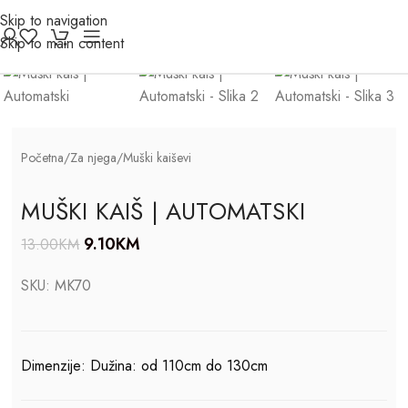
Skip to navigation
Click to enlarge
Skip to main content
-30%
Početna
/
Za njega
/
Muški kaiševi
MUŠKI KAIŠ | AUTOMATSKI
9.10
KM
13.00
KM
SKU:
MK70
Dimenzije: Dužina: od 110cm do 130cm