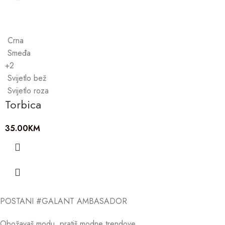
Crna
Smeđa
+2
Svijetlo bež
Svijetlo roza
Torbica
35.00
KM
POSTANI #GALANT AMBASADOR
Obožavaš modu, pratiš modne trendove …