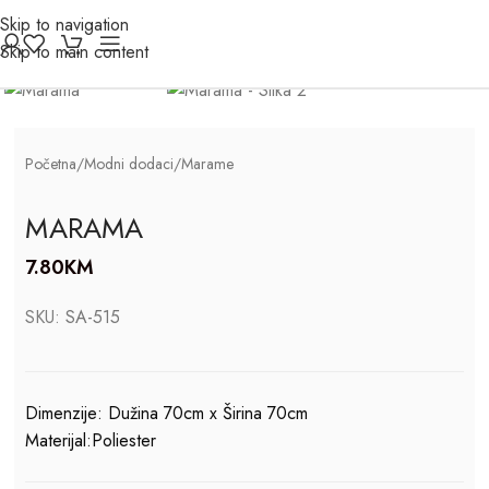
Skip to navigation
Click to enlarge
Skip to main content
Početna
/
Modni dodaci
/
Marame
MARAMA
7.80
KM
SKU:
SA-515
Dimenzije: Dužina 70cm x Širina 70cm
Materijal:Poliester