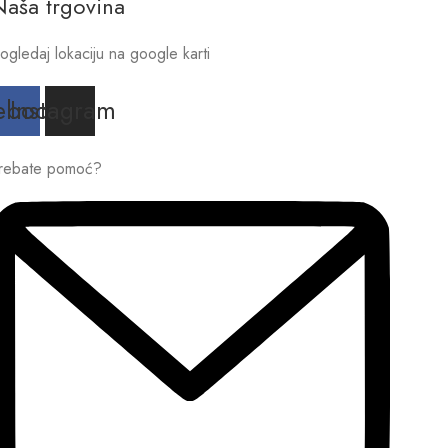
Naša trgovina
ogledaj lokaciju na google karti
ebook
Instagram
rebate pomoć?