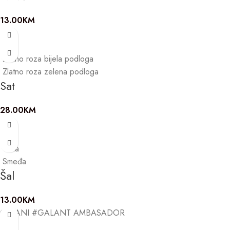
13.00
KM
Zlatno roza bijela podloga
Zlatno roza zelena podloga
Sat
28.00
KM
Crna
Smeđa
Šal
13.00
KM
POSTANI #GALANT AMBASADOR