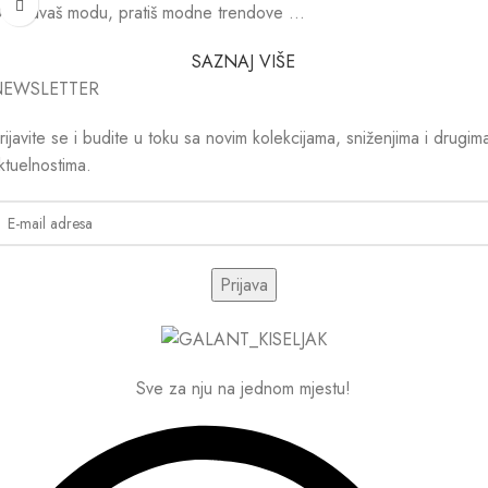
božavaš modu, pratiš modne trendove …
SAZNAJ VIŠE
NEWSLETTER
rijavite se i budite u toku sa novim kolekcijama, sniženjima i drugim
ktuelnostima.
Sve za nju na jednom mjestu!