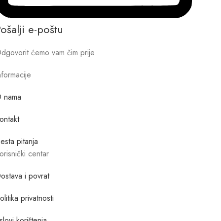
ošalji e-poštu
dgovorit ćemo vam čim prije
nformacije
 nama
ontakt
esta pitanja
orisnički centar
ostava i povrat
olitika privatnosti
slovi korištenja