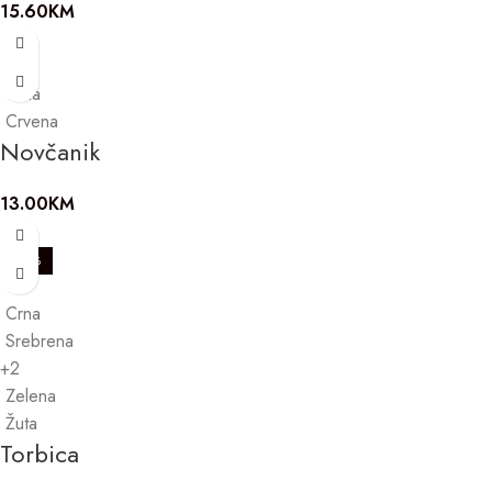
15.60
KM
Crna
Crvena
Novčanik
13.00
KM
-20%
Crna
Srebrena
+2
Zelena
Žuta
Torbica