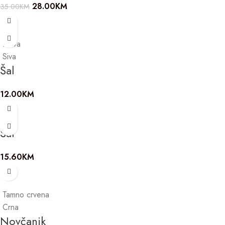
28.00
KM
35.00
KM
Plava
Siva
Šal
12.00
KM
Šal
15.60
KM
Tamno crvena
Crna
Novčanik