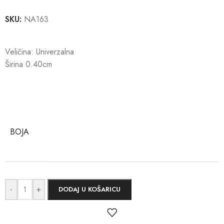
SKU:
NA163
Veličina: Univerzalna
Širina 0.40cm
BOJA
-
+
DODAJ U KOŠARICU