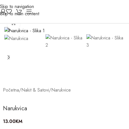
Skip to navigation
Skip to main content
Click to enlarge
Početna
/
Nakit & Satovi
/
Narukvice
Narukvica
13.00
KM