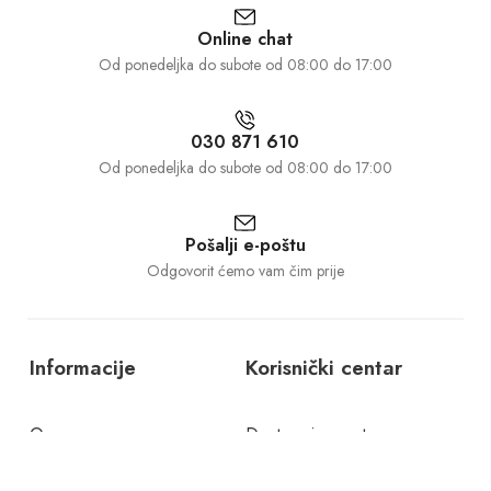
Online chat
Od ponedeljka do subote od 08:00 do 17:00
030 871 610
Od ponedeljka do subote od 08:00 do 17:00
Pošalji e-poštu
Odgovorit ćemo vam čim prije
Informacije
Korisnički centar
O nama
Dostava i povrat
Kontakt
Politika privatnosti