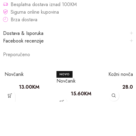
Besplatna dostava iznad 100KM
Sigurna online kupovina
Brza dostava
Dostava & Isporuka
Facebook recenzije
Preporučeno
Novčanik
Kožni novčan
NOVO
Novčanik
13.00
KM
28.0
15.60
KM