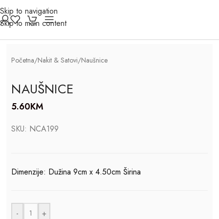
Skip to navigation
Click to enlarge
Skip to main content
Početna
/
Nakit & Satovi
/
Naušnice
NAUŠNICE
5.60
KM
SKU:
NCA199
Dimenzije: Dužina 9cm x 4.50cm Širina
-
+