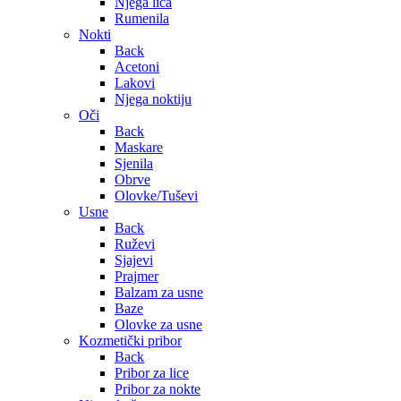
Njega lica
Rumenila
Nokti
Back
Acetoni
Lakovi
Njega noktiju
Oči
Back
Maskare
Sjenila
Obrve
Olovke/Tuševi
Usne
Back
Ruževi
Sjajevi
Prajmer
Balzam za usne
Baze
Olovke za usne
Kozmetički pribor
Back
Pribor za lice
Pribor za nokte