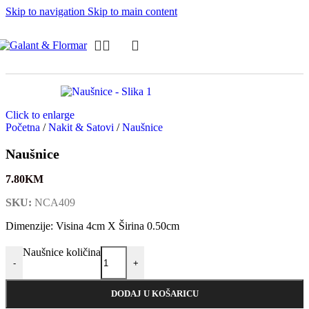
Skip to navigation
Skip to main content
Click to enlarge
Početna
/
Nakit & Satovi
/
Naušnice
Naušnice
7.80
KM
SKU:
NCA409
Dimenzije: Visina 4cm X Širina 0.50cm
Naušnice količina
-
+
DODAJ U KOŠARICU