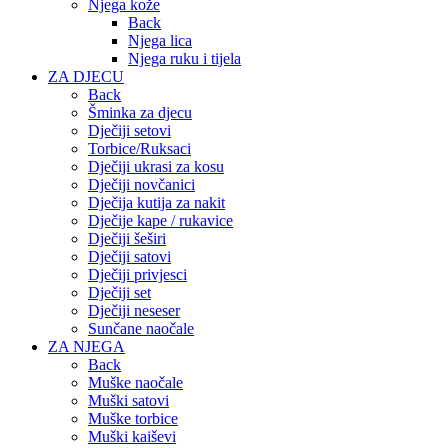
Njega kože
Back
Njega lica
Njega ruku i tijela
ZA DJECU
Back
Šminka za djecu
Dječiji setovi
Torbice/Ruksaci
Dječiji ukrasi za kosu
Dječiji novčanici
Dječija kutija za nakit
Dječije kape / rukavice
Dječiji šeširi
Dječiji satovi
Dječiji privjesci
Dječiji set
Dječiji neseser
Sunčane naočale
ZA NJEGA
Back
Muške naočale
Muški satovi
Muške torbice
Muški kaiševi