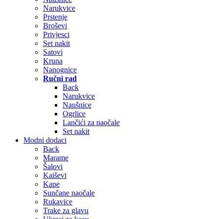
Narukvice
Prstenje
Broševi
Privjesci
Set nakit
Satovi
Kruna
Nanognice
Ručni rad
Back
Narukvice
Naušnice
Ogrlice
Lančići za naočale
Set nakit
Modni dodaci
Back
Marame
Šalovi
Kaiševi
Kape
Sunčane naočale
Rukavice
Trake za glavu