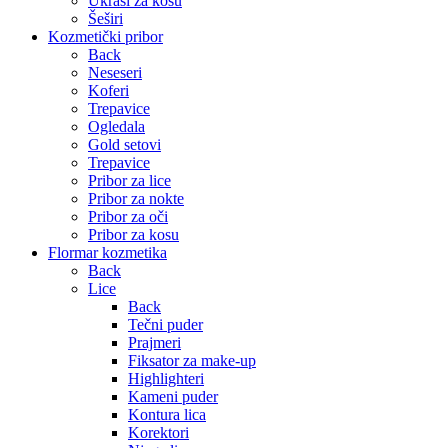
Ukrasi za kosu
Šeširi
Kozmetički pribor
Back
Neseseri
Koferi
Trepavice
Ogledala
Gold setovi
Trepavice
Pribor za lice
Pribor za nokte
Pribor za oči
Pribor za kosu
Flormar kozmetika
Back
Lice
Back
Tečni puder
Prajmeri
Fiksator za make-up
Highlighteri
Kameni puder
Kontura lica
Korektori