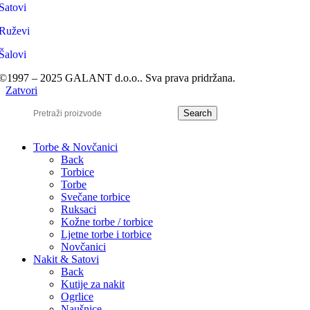
Satovi
Ruževi
Šalovi
©1997 – 2025 GALANT d.o.o.. Sva prava pridržana.
Zatvori
Search
Torbe & Novčanici
Back
Torbice
Torbe
Svečane torbice
Ruksaci
Kožne torbe / torbice
Ljetne torbe i torbice
Novčanici
Nakit & Satovi
Back
Kutije za nakit
Ogrlice
Naušnice