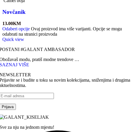
Camel boja
Novčanik
13.00
KM
Odaberi opcije
Ovaj proizvod ima više varijanti. Opcije se mogu
odabrati na stranici proizvoda
Quick view
POSTANI #GALANT AMBASADOR
Obožavaš modu, pratiš modne trendove …
SAZNAJ VIŠE
NEWSLETTER
Prijavite se i budite u toku sa novim kolekcijama, sniženjima i drugima
aktuelnostima.
Sve za nju na jednom mjestu!