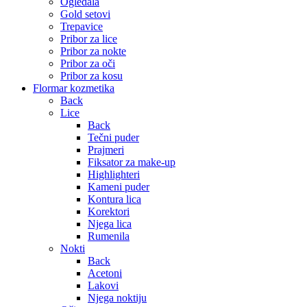
Ogledala
Gold setovi
Trepavice
Pribor za lice
Pribor za nokte
Pribor za oči
Pribor za kosu
Flormar kozmetika
Back
Lice
Back
Tečni puder
Prajmeri
Fiksator za make-up
Highlighteri
Kameni puder
Kontura lica
Korektori
Njega lica
Rumenila
Nokti
Back
Acetoni
Lakovi
Njega noktiju