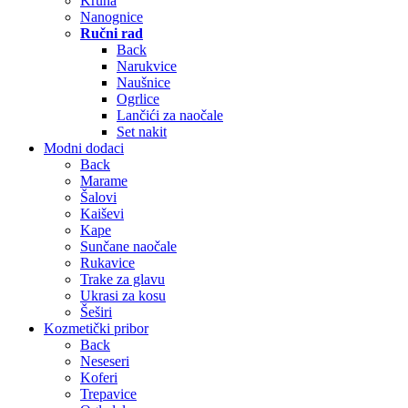
Kruna
Nanognice
Ručni rad
Back
Narukvice
Naušnice
Ogrlice
Lančići za naočale
Set nakit
Modni dodaci
Back
Marame
Šalovi
Kaiševi
Kape
Sunčane naočale
Rukavice
Trake za glavu
Ukrasi za kosu
Šeširi
Kozmetički pribor
Back
Neseseri
Koferi
Trepavice