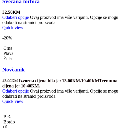
Svečana torbica
32.50
KM
Odaberi opcije
Ovaj proizvod ima više varijanti. Opcije se mogu
odabrati na stranici proizvoda
Quick view
-20%
Crna
Plava
Žuta
Novčanik
Izvorna cijena bila je: 13.00KM.
10.40
KM
Trenutna
13.00
KM
cijena je: 10.40KM.
Odaberi opcije
Ovaj proizvod ima više varijanti. Opcije se mogu
odabrati na stranici proizvoda
Quick view
Bež
Bordo
+6