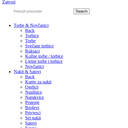
Zatvori
Search
Torbe & Novčanici
Back
Torbice
Torbe
Svečane torbice
Ruksaci
Kožne torbe / torbice
Ljetne torbe i torbice
Novčanici
Nakit & Satovi
Back
Kutije za nakit
Ogrlice
Naušnice
Narukvice
Prstenje
Broševi
Privjesci
Set nakit
Satovi