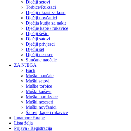
Dječiji setovi
Torbice/Ruksaci
Dječiji ukrasi za kosu
Dječiji novčanici
Dječija kutija za nakit
Dječije kape / rukavice
Dječiji šeširi
Dječiji satovi
Dječiji privjesci
Dječiji set
Dječiji neseser
Sunčane naočale
ZA NJEGA
Back
Muške naočale
Muški satovi
Muške torbice
Muški kaiševi
Muške narukvice
Muški neseseri
Muški novčanici
Šalovi, kape i rukavice
Innamore čarape
Lista želja
Prijava / Registracija