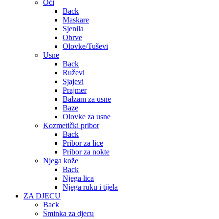
Oči
Back
Maskare
Sjenila
Obrve
Olovke/Tuševi
Usne
Back
Ruževi
Sjajevi
Prajmer
Balzam za usne
Baze
Olovke za usne
Kozmetički pribor
Back
Pribor za lice
Pribor za nokte
Njega kože
Back
Njega lica
Njega ruku i tijela
ZA DJECU
Back
Šminka za djecu