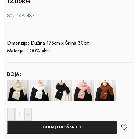
13.00
KM
SKU:
SA-487
Dimenzije: Dužina 175cm x Širina 30cm
Materijal: 100% akril
BOJA
-
+
DODAJ U KOŠARICU