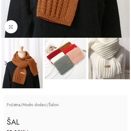
Click to enlarge
Početna
/
Modni dodaci
/
Šalovi
ŠAL