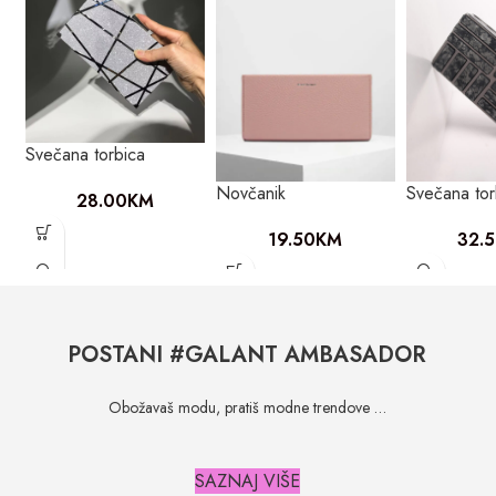
Svečana torbica
Novčanik
Svečana tor
28.00
KM
19.50
KM
32.
POSTANI #GALANT AMBASADOR
Obožavaš modu, pratiš modne trendove …
SAZNAJ VIŠE