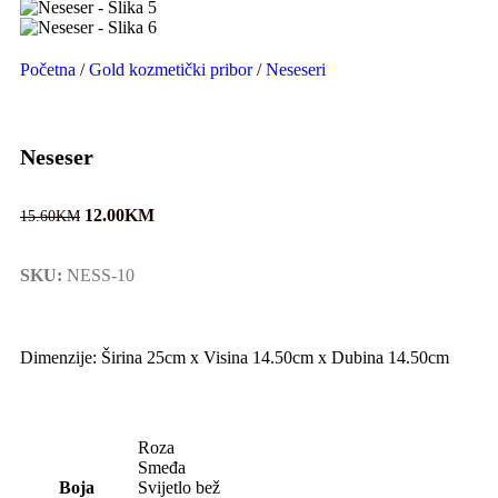
Početna
/
Gold kozmetički pribor
/
Neseseri
Neseser
12.00
KM
15.60
KM
SKU:
NESS-10
Dimenzije: Širina 25cm x Visina 14.50cm x Dubina 14.50cm
Roza
Smeđa
Boja
Svijetlo bež