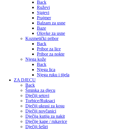
Back
Ruževi
Sjajevi
Prajmer
Balzam za usne
Baze
Olovke za usne
Kozmetički pribor
Back
Pribor za lice
Pribor za nokte
Njega kože
Back
Njega lica
Njega ruku i tijela
ZA DJECU
Back
Šminka za djecu
Dječiji setovi
Torbice/Ruksaci
Dječiji ukrasi za kosu
Dječiji novčanici
Dječija kutija za nakit
Dječije kape / rukavice
Dječiji šeširi