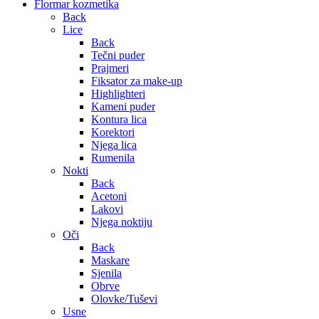
Flormar kozmetika
Back
Lice
Back
Tečni puder
Prajmeri
Fiksator za make-up
Highlighteri
Kameni puder
Kontura lica
Korektori
Njega lica
Rumenila
Nokti
Back
Acetoni
Lakovi
Njega noktiju
Oči
Back
Maskare
Sjenila
Obrve
Olovke/Tuševi
Usne