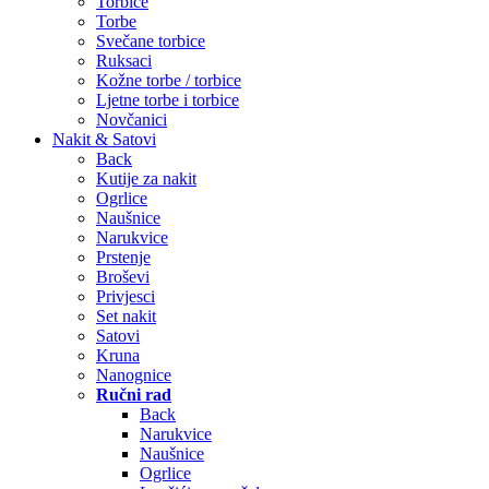
Torbice
Torbe
Svečane torbice
Ruksaci
Kožne torbe / torbice
Ljetne torbe i torbice
Novčanici
Nakit & Satovi
Back
Kutije za nakit
Ogrlice
Naušnice
Narukvice
Prstenje
Broševi
Privjesci
Set nakit
Satovi
Kruna
Nanognice
Ručni rad
Back
Narukvice
Naušnice
Ogrlice