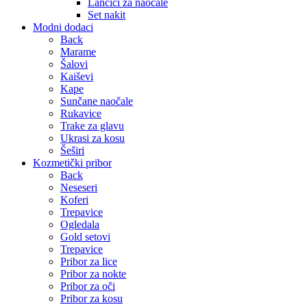
Lančići za naočale
Set nakit
Modni dodaci
Back
Marame
Šalovi
Kaiševi
Kape
Sunčane naočale
Rukavice
Trake za glavu
Ukrasi za kosu
Šeširi
Kozmetički pribor
Back
Neseseri
Koferi
Trepavice
Ogledala
Gold setovi
Trepavice
Pribor za lice
Pribor za nokte
Pribor za oči
Pribor za kosu