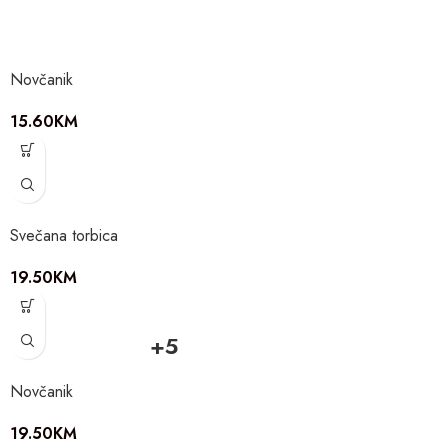
Novčanik
15.60
KM
Svečana torbica
19.50
KM
+5
Novčanik
19.50
KM