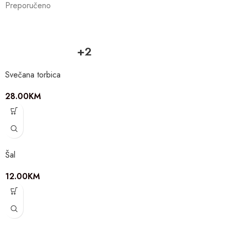
Preporučeno
+2
Svečana torbica
28.00
KM
Šal
12.00
KM