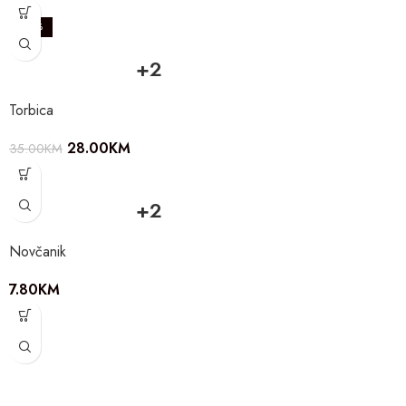
-20%
+2
Torbica
28.00
KM
35.00
KM
+2
Novčanik
7.80
KM