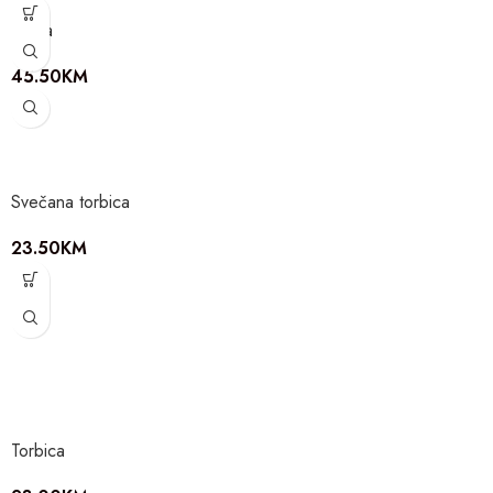
Torba
45.50
KM
Svečana torbica
23.50
KM
Torbica