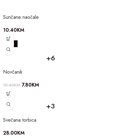
Sunčane naočale
10.40
KM
-25%
+6
Novčanik
7.80
KM
10.40
KM
+3
Svečana torbica
28.00
KM