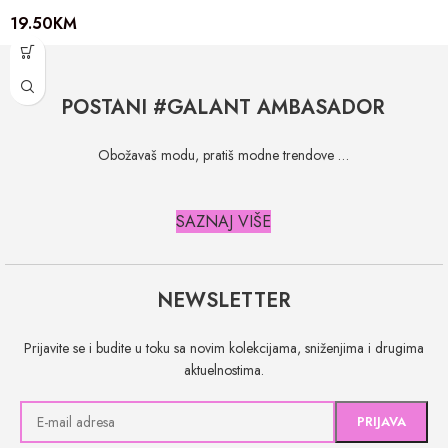
19.50
KM
POSTANI #GALANT AMBASADOR
Obožavaš modu, pratiš modne trendove …
SAZNAJ VIŠE
NEWSLETTER
Prijavite se i budite u toku sa novim kolekcijama, sniženjima i drugima
aktuelnostima.