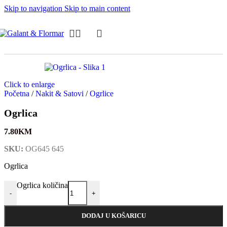
Skip to navigation
Skip to main content
Click to enlarge
Početna
/
Nakit & Satovi
/
Ogrlice
Ogrlica
7.80
KM
SKU:
OG645 645
Ogrlica
Ogrlica količina
-
+
DODAJ U KOŠARICU