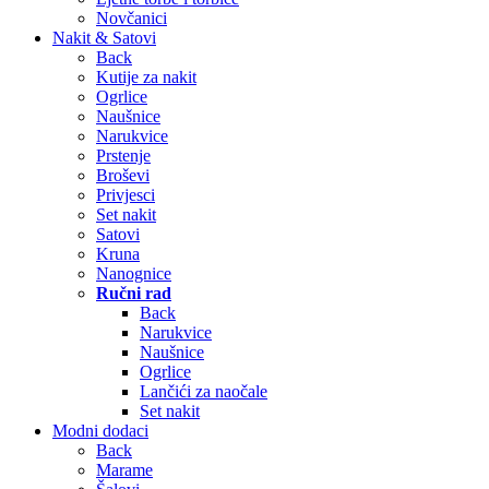
Novčanici
Nakit & Satovi
Back
Kutije za nakit
Ogrlice
Naušnice
Narukvice
Prstenje
Broševi
Privjesci
Set nakit
Satovi
Kruna
Nanognice
Ručni rad
Back
Narukvice
Naušnice
Ogrlice
Lančići za naočale
Set nakit
Modni dodaci
Back
Marame