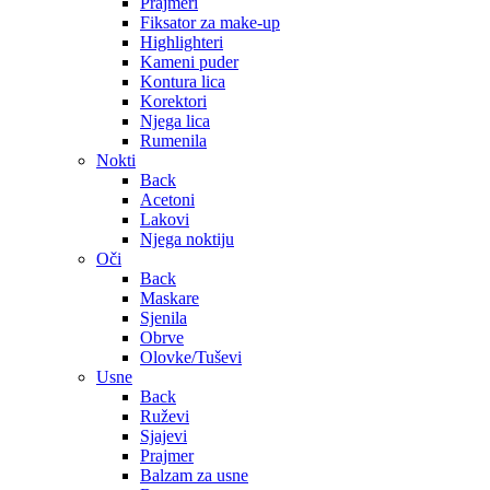
Prajmeri
Fiksator za make-up
Highlighteri
Kameni puder
Kontura lica
Korektori
Njega lica
Rumenila
Nokti
Back
Acetoni
Lakovi
Njega noktiju
Oči
Back
Maskare
Sjenila
Obrve
Olovke/Tuševi
Usne
Back
Ruževi
Sjajevi
Prajmer
Balzam za usne