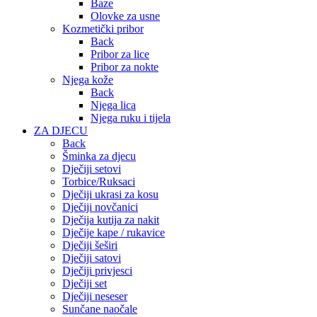
Baze
Olovke za usne
Kozmetički pribor
Back
Pribor za lice
Pribor za nokte
Njega kože
Back
Njega lica
Njega ruku i tijela
ZA DJECU
Back
Šminka za djecu
Dječiji setovi
Torbice/Ruksaci
Dječiji ukrasi za kosu
Dječiji novčanici
Dječija kutija za nakit
Dječije kape / rukavice
Dječiji šeširi
Dječiji satovi
Dječiji privjesci
Dječiji set
Dječiji neseser
Sunčane naočale