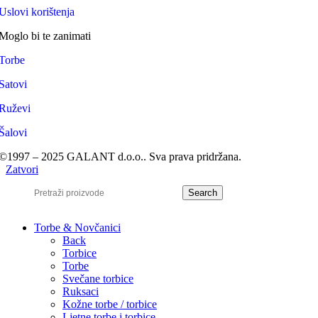
Uslovi korištenja
Moglo bi te zanimati
Torbe
Satovi
Ruževi
Šalovi
©1997 – 2025 GALANT d.o.o.. Sva prava pridržana.
Zatvori
Search
Torbe & Novčanici
Back
Torbice
Torbe
Svečane torbice
Ruksaci
Kožne torbe / torbice
Ljetne torbe i torbice