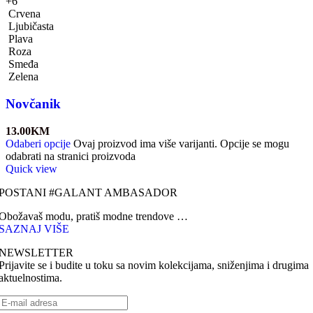
+6
Crvena
Ljubičasta
Plava
Roza
Smeđa
Zelena
Novčanik
13.00
KM
Odaberi opcije
Ovaj proizvod ima više varijanti. Opcije se mogu
odabrati na stranici proizvoda
Quick view
POSTANI #GALANT AMBASADOR
Obožavaš modu, pratiš modne trendove …
SAZNAJ VIŠE
NEWSLETTER
Prijavite se i budite u toku sa novim kolekcijama, sniženjima i drugima
aktuelnostima.