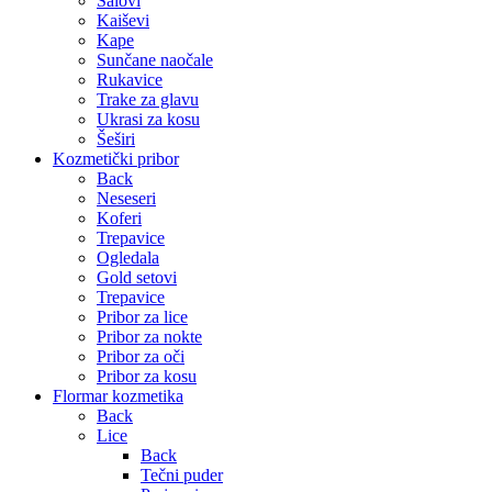
Šalovi
Kaiševi
Kape
Sunčane naočale
Rukavice
Trake za glavu
Ukrasi za kosu
Šeširi
Kozmetički pribor
Back
Neseseri
Koferi
Trepavice
Ogledala
Gold setovi
Trepavice
Pribor za lice
Pribor za nokte
Pribor za oči
Pribor za kosu
Flormar kozmetika
Back
Lice
Back
Tečni puder