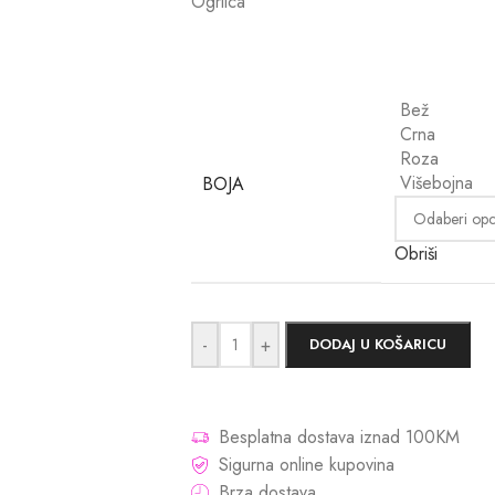
Ogrlica
Bež
Crna
Roza
Višebojna
BOJA
Obriši
-
+
DODAJ U KOŠARICU
Besplatna dostava iznad 100KM
Sigurna online kupovina
Brza dostava