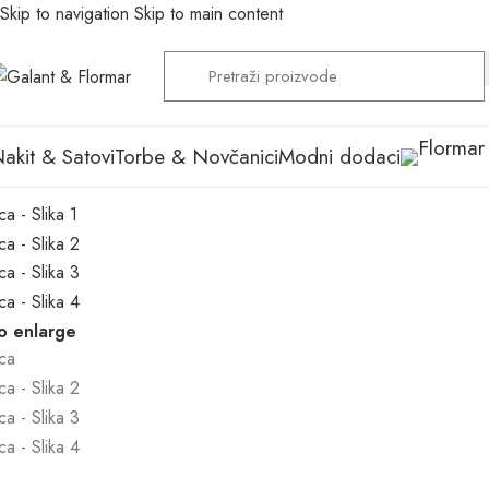
Skip to navigation
Skip to main content
akit & Satovi
Torbe & Novčanici
Modni dodaci
to enlarge