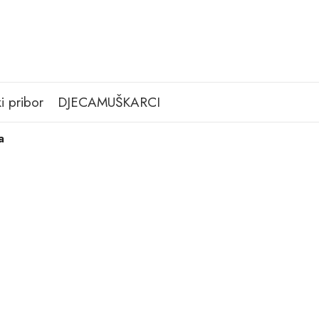
i pribor
DJECA
MUŠKARCI
a