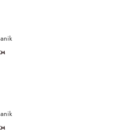
a
anik
KM
anik
KM