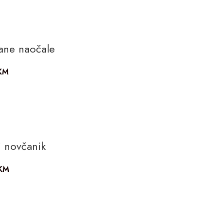
ane naočale
KM
i novčanik
KM