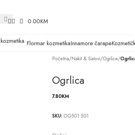
0.00
KM
Flormar kozmetika
Innamore čarape
Kozmetičk
Početna
/
Nakit & Satovi
/
Ogrlice
/
Ogrlic
Ogrlica
7.80
KM
SKU:
OG501 501