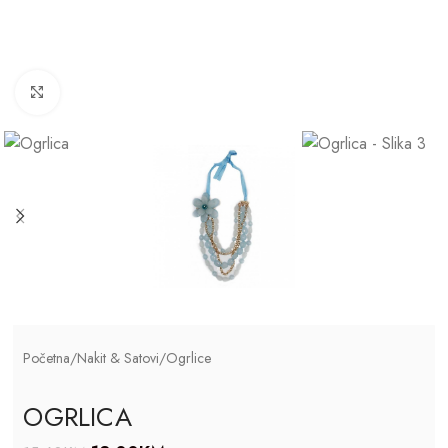
Click to enlarge
Početna
/
Nakit & Satovi
/
Ogrlice
OGRLICA