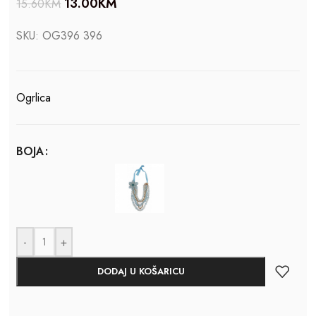
13.00
KM
15.60
KM
SKU:
OG396 396
Ogrlica
BOJA
-
+
DODAJ U KOŠARICU