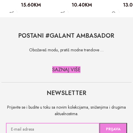
15.60
KM
10.40
KM
13.
POSTANI #GALANT AMBASADOR
Obožavaš modu, pratiš modne trendove …
SAZNAJ VIŠE
NEWSLETTER
Prijavite se i budite u toku sa novim kolekcijama, sniženjima i drugima
aktuelnostima.