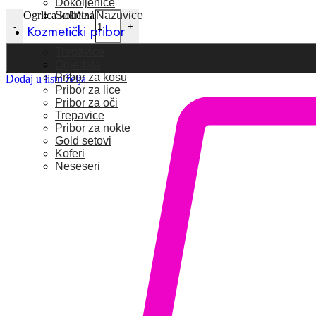
Dokoljenice
Sokne / Nazuvice
Ogrlica količina
-
+
Kozmetički pribor
Trepavice
Ogledala
Pribor za kosu
Dodaj u listu želja
Pribor za lice
Pribor za oči
Trepavice
Pribor za nokte
Gold setovi
Koferi
Neseseri