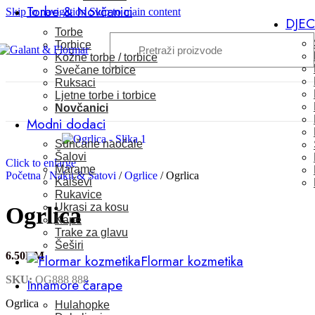
Torbe & Novčanici
Skip to navigation
Skip to main content
DJE
Torbe
Torbice
Kožne torbe / torbice
Svečane torbice
Ruksaci
Ljetne torbe i torbice
Novčanici
Modni dodaci
Sunčane naočale
Šalovi
Click to enlarge
Marame
Početna
/
Nakit & Satovi
/
Ogrlice
/
Ogrlica
Kaiševi
Rukavice
Ukrasi za kosu
Ogrlica
Kape
Trake za glavu
Šeširi
6.50
KM
Flormar kozmetika
SKU:
OG888 888
Innamore čarape
Ogrlica
Hulahopke