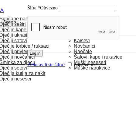
Šifra
*
Obvezno
CA
Sunčane naočale
MUŠKARCI
Search
Dječiji šeširi
Dječije kape / rukavice
Satovi
Dječiji ukrasi za kosu
Torbice
Dječiji satovi
Kaiševi
Dječije torbice / ruksaci
Novčanici
Dječiji privjesci
Naočale
Log in
Dječiji novčanici
Šalovi, kape i rukavice
Šminka za djecu
Muški neseseri
Zaboravili ste šifru?
Zapamti me
Dječiji setovi
Muške narukvice
Dječija kutija za nakit
Dječiji neseser