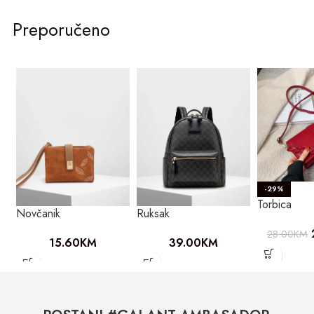
Preporučeno
-29%
Torbica
Novčanik
Ruksak
28.00
KM
15.60
KM
39.00
KM