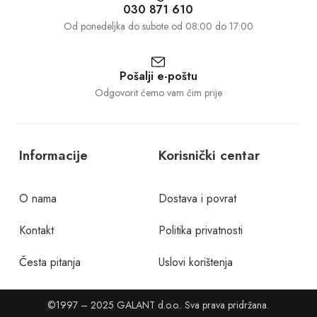
030 871 610
Od ponedeljka do subote od 08:00 do 17:00
Pošalji e-poštu
Odgovorit ćemo vam čim prije
Informacije
Korisnički centar
O nama
Dostava i povrat
Kontakt
Politika privatnosti
Česta pitanja
Uslovi korištenja
©1997 – 2025 GALANT d.o.o.. Sva prava pridržana.