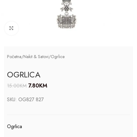
Click to enlarge
Početna
/
Nakit & Satovi
/
Ogrlice
OGRLICA
7.80
KM
15.00
KM
SKU:
OG827 827
Ogrlica