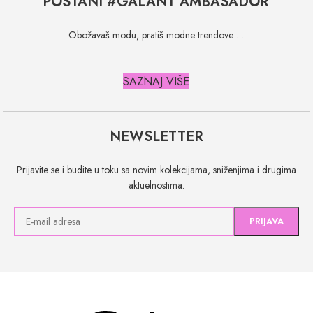
POSTANI #GALANT AMBASADOR
Obožavaš modu, pratiš modne trendove …
SAZNAJ VIŠE
NEWSLETTER
Prijavite se i budite u toku sa novim kolekcijama, sniženjima i drugima
aktuelnostima.