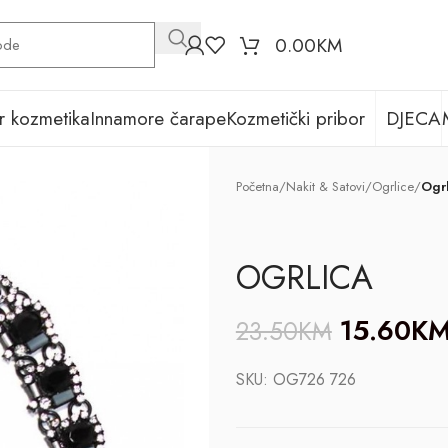
0.00
KM
r kozmetika
Innamore čarape
Kozmetički pribor
DJECA
Početna
/
Nakit & Satovi
/
Ogrlice
/
Ogrl
OGRLICA
15.60
K
23.50
KM
SKU:
OG726 726