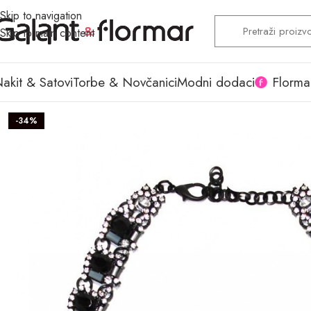
Skip to navigation
Skip to main content
akit & Satovi
Torbe & Novčanici
Modni dodaci
Florma
-34%