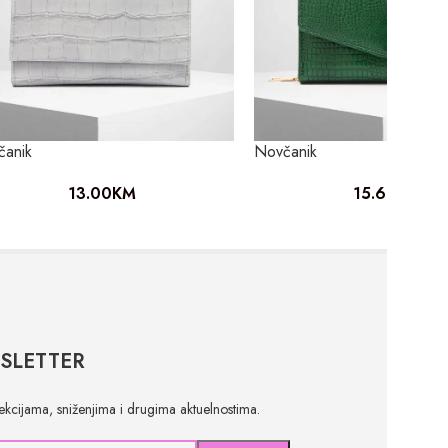
čanik
Novčanik
13.00
KM
15.60
KM
SLETTER
olekcijama, sniženjima i drugima aktuelnostima.