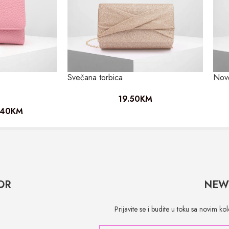
Svečana torbica
Nov
19.50
KM
.40
KM
OR
NEW
Prijavite se i budite u toku sa novim k