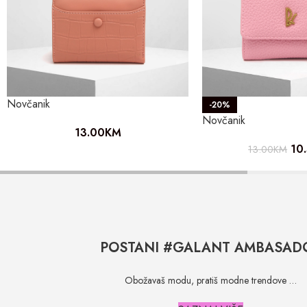
Novčanik
-20%
Novčanik
13.00
KM
10
13.00
KM
POSTANI #GALANT AMBASAD
Obožavaš modu, pratiš modne trendove …