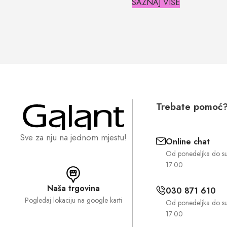
SAZNAJ VIŠE
Trebate pomoć
Sve za nju na jednom mjestu!
Online chat
Od ponedeljka do s
17:00
Naša trgovina
030 871 610
Pogledaj lokaciju na google karti
Od ponedeljka do s
17:00