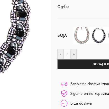
Ogrlica
BOJA
-
+
DODAJ U 
Besplatna dostava izn
Sigurna online kupovina
Brza dostava