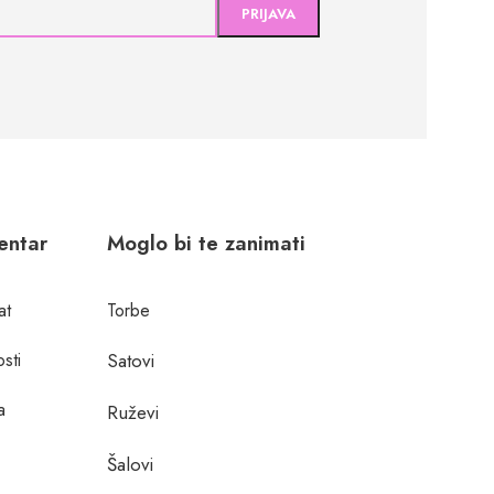
centar
Moglo bi te zanimati
at
Torbe
osti
Satovi
a
Ruževi
Šalovi