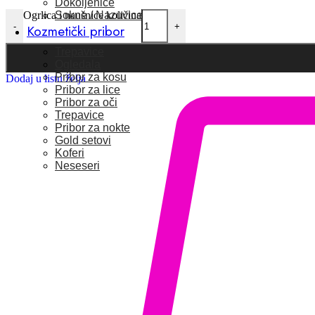
Dokoljenice
Sokne / Nazuvice
Ogrlica i naušnice količina
-
+
Kozmetički pribor
Trepavice
Ogledala
Pribor za kosu
Dodaj u listu želja
Pribor za lice
Pribor za oči
Trepavice
Pribor za nokte
Gold setovi
Koferi
Neseseri