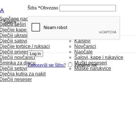
Šifra
*
Obvezno
CA
Sunčane naočale
MUŠKARCI
Search
Dječiji šeširi
Dječije kape / rukavice
Satovi
Dječiji ukrasi za kosu
Torbice
Dječiji satovi
Kaiševi
Dječije torbice / ruksaci
Novčanici
Dječiji privjesci
Naočale
Log in
Dječiji novčanici
Šalovi, kape i rukavice
Šminka za djecu
Muški neseseri
Zaboravili ste šifru?
Zapamti me
Dječiji setovi
Muške narukvice
Dječija kutija za nakit
Dječiji neseser