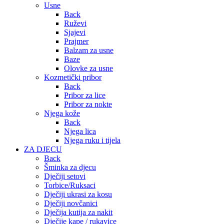
Usne
Back
Ruževi
Sjajevi
Prajmer
Balzam za usne
Baze
Olovke za usne
Kozmetički pribor
Back
Pribor za lice
Pribor za nokte
Njega kože
Back
Njega lica
Njega ruku i tijela
ZA DJECU
Back
Šminka za djecu
Dječiji setovi
Torbice/Ruksaci
Dječiji ukrasi za kosu
Dječiji novčanici
Dječija kutija za nakit
Dječije kape / rukavice