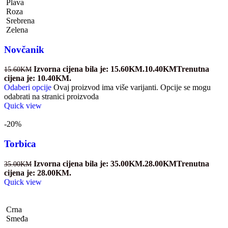
Plava
Roza
Srebrena
Zelena
Novčanik
Izvorna cijena bila je: 15.60KM.
10.40
KM
Trenutna
15.60
KM
cijena je: 10.40KM.
Odaberi opcije
Ovaj proizvod ima više varijanti. Opcije se mogu
odabrati na stranici proizvoda
Quick view
-20%
Torbica
Izvorna cijena bila je: 35.00KM.
28.00
KM
Trenutna
35.00
KM
cijena je: 28.00KM.
Quick view
Crna
Smeđa