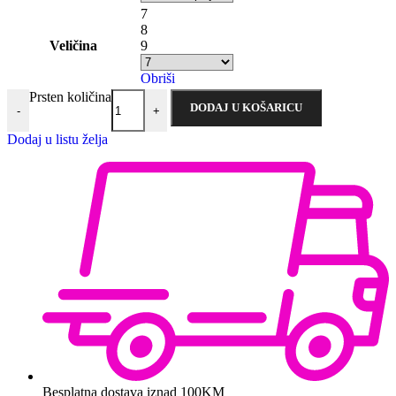
7
8
Veličina
9
Obriši
Prsten količina
DODAJ U KOŠARICU
-
+
Dodaj u listu želja
Besplatna dostava iznad 100KM