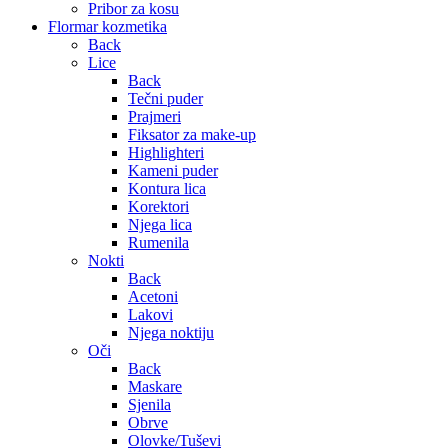
Pribor za kosu
Flormar kozmetika
Back
Lice
Back
Tečni puder
Prajmeri
Fiksator za make-up
Highlighteri
Kameni puder
Kontura lica
Korektori
Njega lica
Rumenila
Nokti
Back
Acetoni
Lakovi
Njega noktiju
Oči
Back
Maskare
Sjenila
Obrve
Olovke/Tuševi