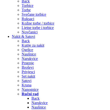
Back
Torbice
Torbe
Svečane torbice
Ruksaci
Kožne torbe / torbice
Ljetne torbe i torbice
Novčanici
Nakit & Satovi
Back
Kutije za nakit
Ogrlice
Naušnice
Narukvice
Prstenje
Broševi
Privjesci
Set nakit
Satovi
Kruna
Nanognice
Ručni rad
Back
Narukvice
Naušnice