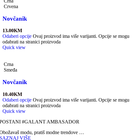
Crna
Crvena
Novčanik
13.00
KM
Odaberi opcije
Ovaj proizvod ima više varijanti. Opcije se mogu
odabrati na stranici proizvoda
Quick view
Crna
Smeđa
Novčanik
10.40
KM
Odaberi opcije
Ovaj proizvod ima više varijanti. Opcije se mogu
odabrati na stranici proizvoda
Quick view
POSTANI #GALANT AMBASADOR
Obožavaš modu, pratiš modne trendove …
SAZNAJ VIŠE