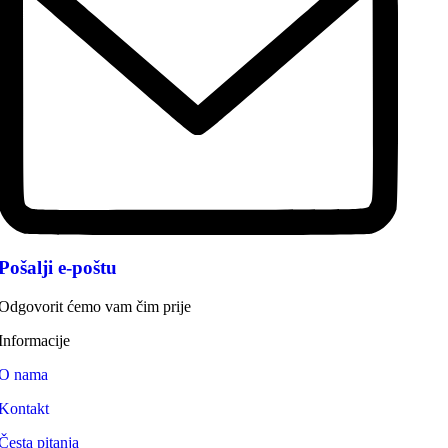
Pošalji e-poštu
Odgovorit ćemo vam čim prije
Informacije
O nama
Kontakt
Česta pitanja