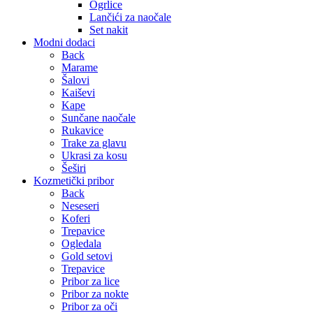
Ogrlice
Lančići za naočale
Set nakit
Modni dodaci
Back
Marame
Šalovi
Kaiševi
Kape
Sunčane naočale
Rukavice
Trake za glavu
Ukrasi za kosu
Šeširi
Kozmetički pribor
Back
Neseseri
Koferi
Trepavice
Ogledala
Gold setovi
Trepavice
Pribor za lice
Pribor za nokte
Pribor za oči