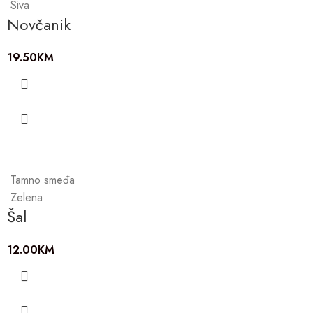
Siva
Novčanik
19.50
KM
Tamno smeđa
Zelena
Šal
12.00
KM