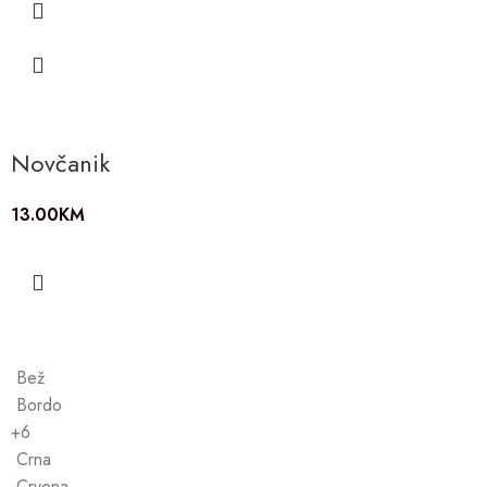
Novčanik
13.00
KM
Bež
Bordo
+6
Crna
Crvena