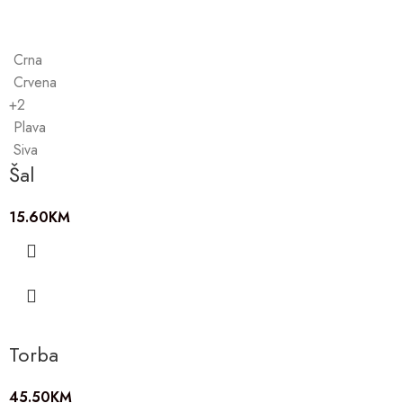
Crna
Crvena
+2
Plava
Siva
Šal
15.60
KM
Torba
45.50
KM