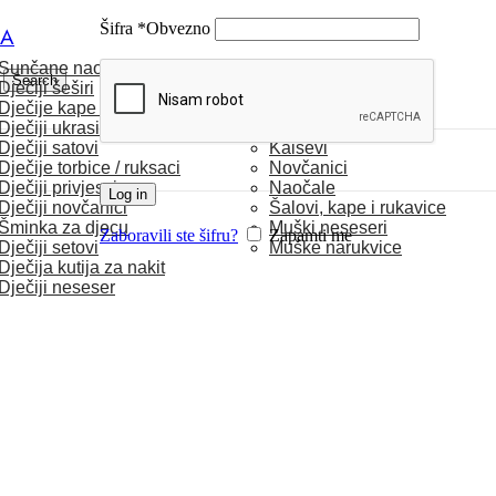
Šifra
*
Obvezno
CA
Sunčane naočale
MUŠKARCI
Search
Dječiji šeširi
Dječije kape / rukavice
Satovi
Dječiji ukrasi za kosu
Torbice
Dječiji satovi
Kaiševi
Dječije torbice / ruksaci
Novčanici
Dječiji privjesci
Naočale
Log in
Dječiji novčanici
Šalovi, kape i rukavice
Šminka za djecu
Muški neseseri
Zaboravili ste šifru?
Zapamti me
Dječiji setovi
Muške narukvice
Dječija kutija za nakit
Dječiji neseser