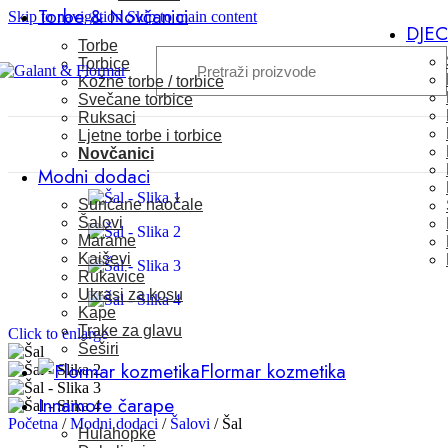
Torbe & Novčanici
Skip to navigation
Skip to main content
DJE
Torbe
Torbice
Kožne torbe / torbice
Svečane torbice
Ruksaci
Ljetne torbe i torbice
Novčanici
Modni dodaci
Sunčane naočale
Šalovi
Marame
Kaiševi
Rukavice
Ukrasi za kosu
Kape
Trake za glavu
Click to enlarge
Šeširi
Flormar kozmetika
Innamore čarape
Početna
/
Modni dodaci
/
Šalovi
/
Šal
Hulahopke