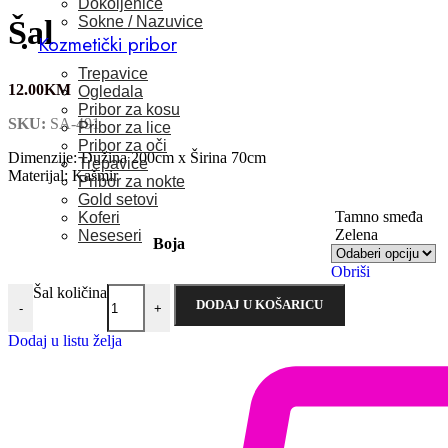
Dokoljenice
Sokne / Nazuvice
Šal
Kozmetički pribor
Trepavice
12.00
KM
Ogledala
Pribor za kosu
SKU:
SA-491
Pribor za lice
Pribor za oči
Dimenzije: Dužina 200cm x Širina 70cm
Trepavice
Materijal: Kašmir
Pribor za nokte
Gold setovi
Tamno smeđa
Koferi
Zelena
Neseseri
Boja
Obriši
Šal količina
DODAJ U KOŠARICU
-
+
Dodaj u listu želja