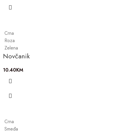
Crna
Roza
Zelena
Novčanik
10.40
KM
Crna
Smeđa