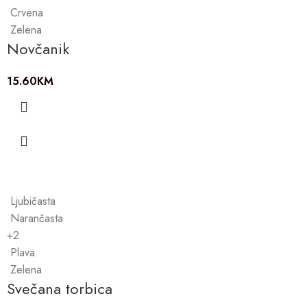
Crvena
Zelena
Novčanik
15.60
KM
Ljubičasta
Narančasta
+2
Plava
Zelena
Svečana torbica