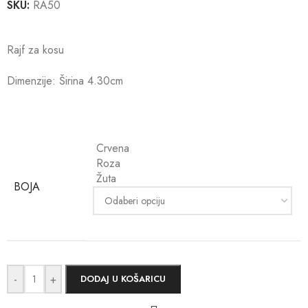
SKU:
RA50
Rajf za kosu
Dimenzije: Širina 4.30cm
Crvena
Roza
Žuta
BOJA
-
+
DODAJ U KOŠARICU