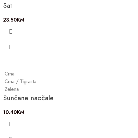
Sat
23.50
KM
Crna
Crna / Tigrasta
Zelena
Sunčane naočale
10.40
KM