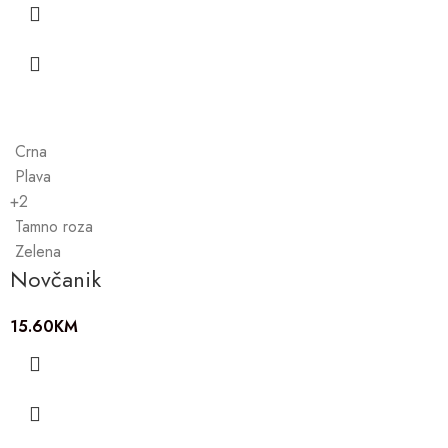
Crna
Plava
+2
Tamno roza
Zelena
Novčanik
15.60
KM