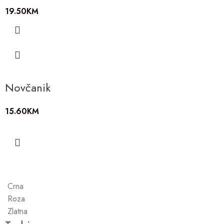
19.50
KM
Novčanik
15.60
KM
Crna
Roza
Zlatna