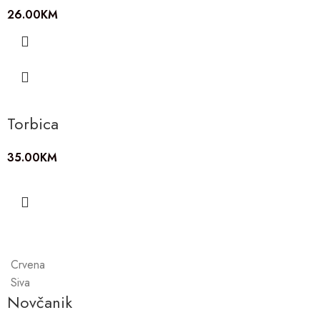
26.00
KM
Torbica
35.00
KM
Crvena
Siva
Novčanik