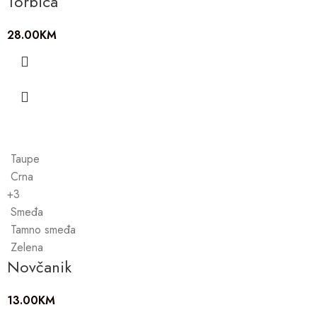
Torbica
28.00
KM
Taupe
Crna
+3
Smeđa
Tamno smeđa
Zelena
Novčanik
13.00
KM