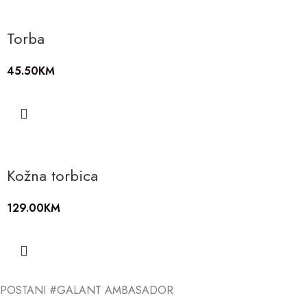
Torba
45.50
KM
Kožna torbica
129.00
KM
POSTANI #GALANT AMBASADOR