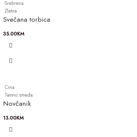
Srebrena
Zlatna
Svečana torbica
35.00
KM
Crna
Tamno smeđa
Novčanik
13.00
KM