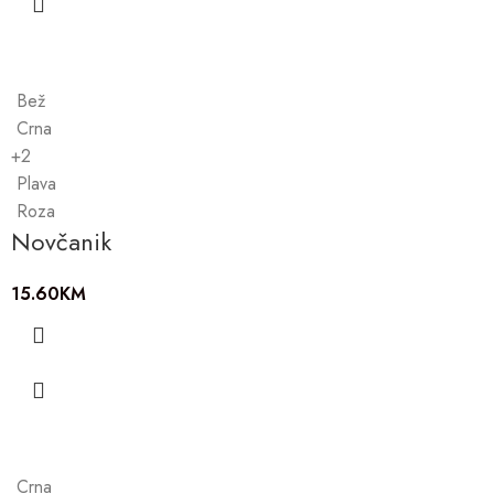
Bež
Crna
+2
Plava
Roza
Novčanik
15.60
KM
Crna