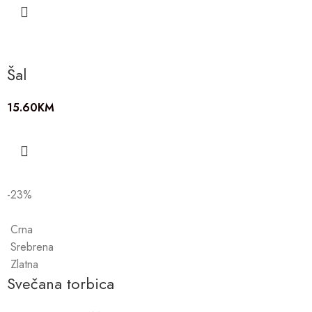
Šal
15.60
KM
-23%
Crna
Srebrena
Zlatna
Svečana torbica