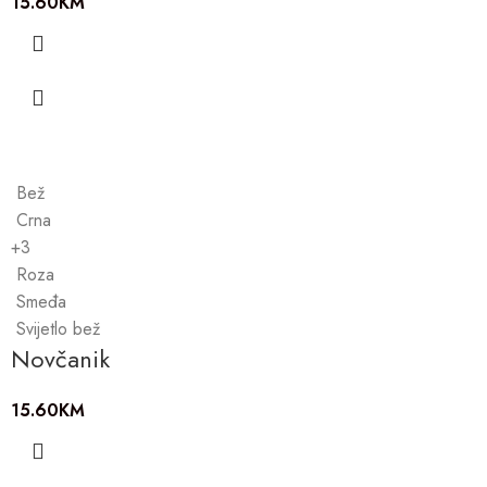
15.60
KM
Bež
Crna
+3
Roza
Smeđa
Svijetlo bež
Novčanik
15.60
KM