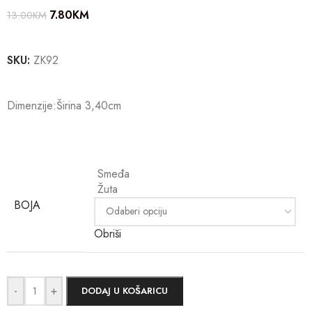
7.80
KM
13.00
KM
SKU:
ZK92
Dimenzije:Širina 3,40cm
Smeđa
Žuta
BOJA
Obriši
-
+
DODAJ U KOŠARICU