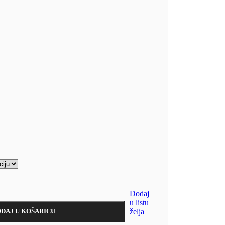
Dodaj
u listu
DAJ U KOŠARICU
želja