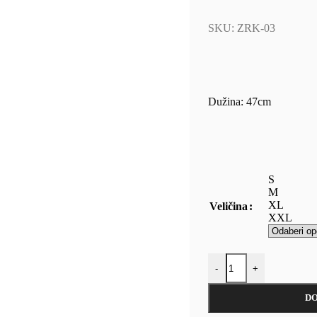
SKU:
ZRK-03
Dužina: 47cm
S
M
XL
Veličina
XXL
-
+
DO