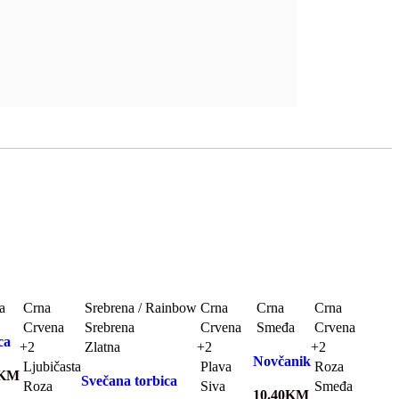
a
Crna
Srebrena / Rainbow
Crna
Crna
Crna
Crvena
Srebrena
Crvena
Smeđa
Crvena
ca
+2
Zlatna
+2
+2
Novčanik
Ljubičasta
Plava
Roza
KM
Svečana torbica
Roza
Siva
Smeđa
10.40
KM