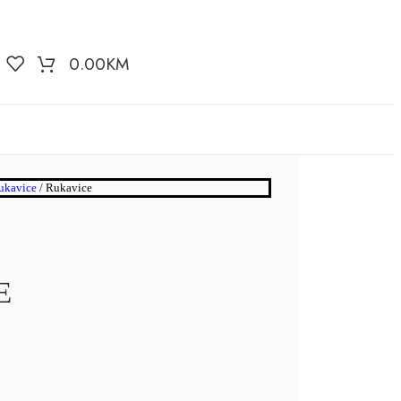
0.00
KM
ukavice
/
Rukavice
E