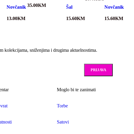
35.00
KM
Novčanik
Šal
Novčanik
13.00
KM
15.60
KM
15.60
KM
vim kolekcijama, sniženjima i drugima aktuelnostima.
entar
Moglo bi te zanimati
vrat
Torbe
atnosti
Satovi