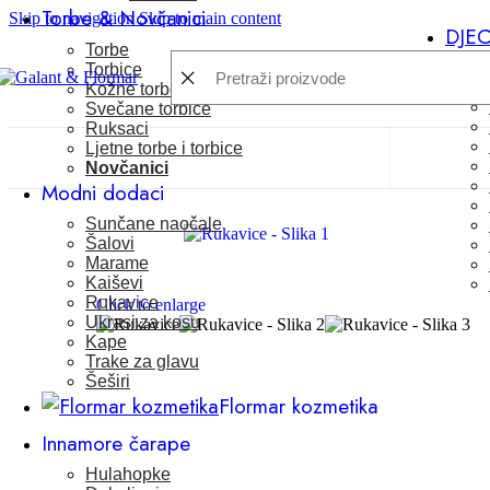
Torbe & Novčanici
Skip to navigation
Skip to main content
DJE
Torbe
Torbice
Kožne torbe / torbice
Svečane torbice
Ruksaci
Ljetne torbe i torbice
Novčanici
Modni dodaci
Sunčane naočale
Šalovi
Marame
Kaiševi
Rukavice
Click to enlarge
Ukrasi za kosu
Kape
Trake za glavu
Šeširi
Flormar kozmetika
Innamore čarape
Hulahopke