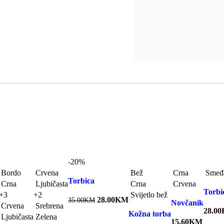
-20%
Bordo
Crvena
Bež
Crna
Smeđ
Torbica
Crna
Ljubičasta
Crna
Crvena
Torbi
+3
+2
Svijetlo bež
28.00
KM
35.00
KM
Novčanik
Crvena
Srebrena
28.00
Kožna torba
Ljubičasta
Zelena
15.60
KM