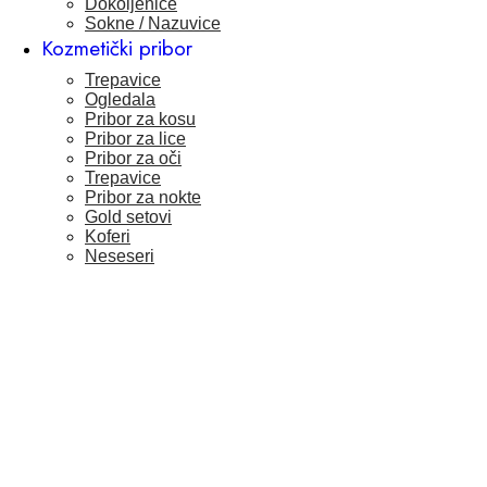
Dokoljenice
Sokne / Nazuvice
Kozmetički pribor
Trepavice
Ogledala
Pribor za kosu
Pribor za lice
Pribor za oči
Trepavice
Pribor za nokte
Gold setovi
Koferi
Neseseri