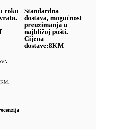
u roku
Standardna
vrata.
dostava, mogućnost
preuzimanja u
M
najbližoj pošti.
Cijena
dostave:
8KM
AVA
00KM.
recenzija