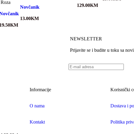
Roza
129.00
KM
Novčanik
Novčanik
13.00
KM
19.50
KM
NEWSLETTER
Prijavite se i budite u toku sa no
Informacije
Korisnički c
O nama
Dostava i po
Kontakt
Politika priv