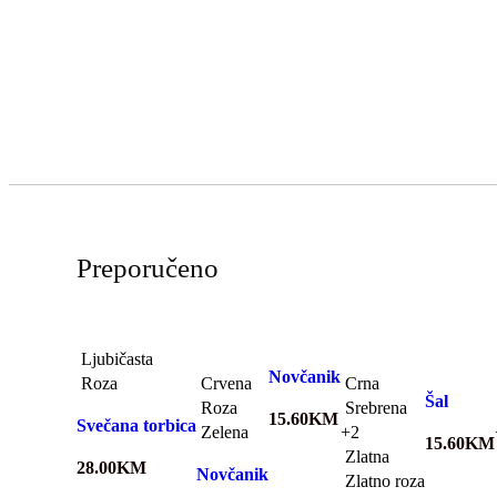
Preporučeno
Ljubičasta
Novčanik
Roza
Crvena
Crna
Šal
Roza
Srebrena
15.60
KM
Svečana torbica
Zelena
+2
15.60
KM
Zlatna
28.00
KM
Novčanik
Zlatno roza