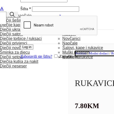
CA
Šifra
*
Sunčane naočale
MUŠKARCI
Dječiji šeširi
Dječije kape / rukavice
Satovi
Dječiji ukrasi za kosu
Torbice
Dječiji satovi
Kaiševi
Dječije torbice / ruksaci
Novčanici
Dječiji privjesci
Naočale
Log in
Dječiji novčanici
Šalovi, kape i rukavice
Šminka za djecu
Muški neseseri
Početna
/
Modni dodaci
/
R
Zaboravili ste šifru?
Zapamti me
Dječiji setovi
Muške narukvice
Dječija kutija za nakit
Dječiji neseser
RUKAVIC
7.80
KM