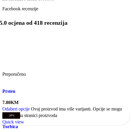
Facebook recenzije
5.0 ocjena od 418 recenzija
Preporučeno
Prsten
7.80
KM
Odaberi opcije
Ovaj proizvod ima više varijanti. Opcije se mogu
odabrati na stranici proizvoda
-20%
Quick view
Torbica