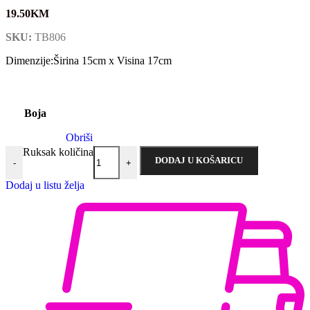
19.50
KM
SKU:
TB806
Dimenzije:Širina 15cm x Visina 17cm
Boja
Obriši
Ruksak količina
DODAJ U KOŠARICU
-
+
Dodaj u listu želja