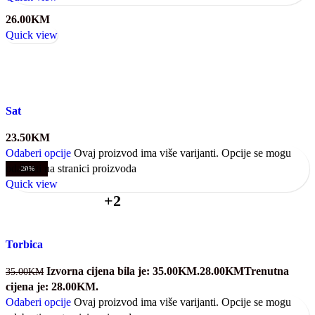
26.00
KM
Quick view
Sat
23.50
KM
Odaberi opcije
Ovaj proizvod ima više varijanti. Opcije se mogu
odabrati na stranici proizvoda
-20%
Quick view
+2
Torbica
Izvorna cijena bila je: 35.00KM.
28.00
KM
Trenutna
35.00
KM
cijena je: 28.00KM.
Odaberi opcije
Ovaj proizvod ima više varijanti. Opcije se mogu