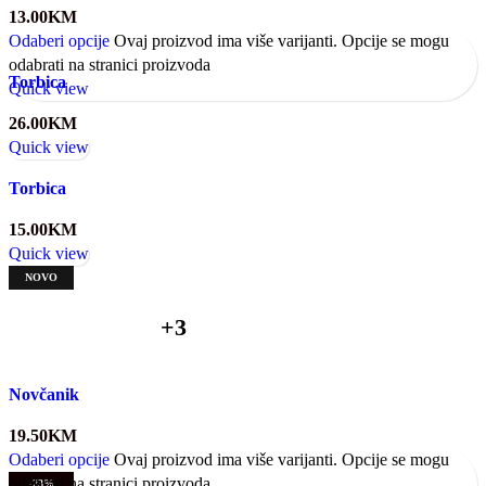
13.00
KM
Odaberi opcije
Ovaj proizvod ima više varijanti. Opcije se mogu
odabrati na stranici proizvoda
Torbica
Quick view
26.00
KM
Quick view
Torbica
15.00
KM
Quick view
NOVO
+3
Novčanik
19.50
KM
Odaberi opcije
Ovaj proizvod ima više varijanti. Opcije se mogu
odabrati na stranici proizvoda
-23%