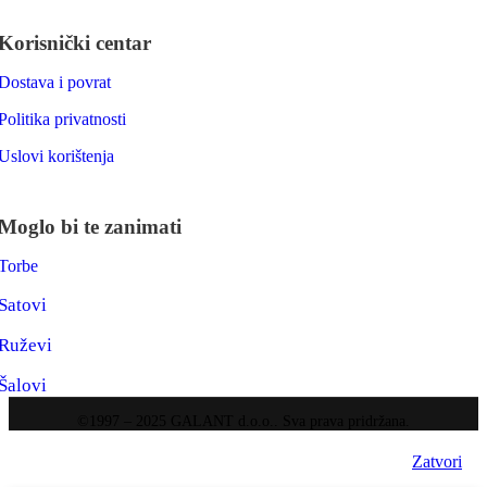
Korisnički centar
Dostava i povrat
Politika privatnosti
Uslovi korištenja
Moglo bi te zanimati
Torbe
Satovi
Ruževi
Šalovi
©1997 – 2025 GALANT d.o.o.. Sva prava pridržana.
Zatvori