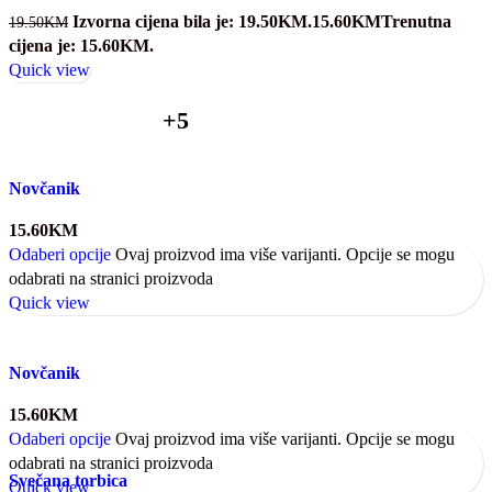
Izvorna cijena bila je: 19.50KM.
15.60
KM
Trenutna
19.50
KM
cijena je: 15.60KM.
Quick view
+5
Novčanik
15.60
KM
Odaberi opcije
Ovaj proizvod ima više varijanti. Opcije se mogu
odabrati na stranici proizvoda
Quick view
Novčanik
15.60
KM
Odaberi opcije
Ovaj proizvod ima više varijanti. Opcije se mogu
odabrati na stranici proizvoda
Svečana torbica
Quick view