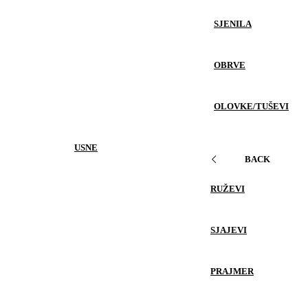
SJENILA
OBRVE
OLOVKE/TUŠEVI
USNE
BACK
RUŽEVI
SJAJEVI
PRAJMER