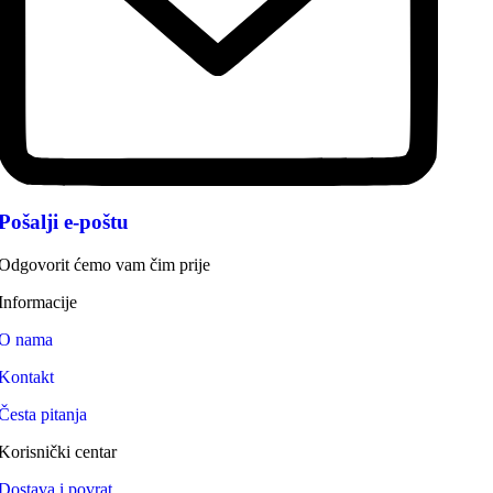
Pošalji e-poštu
Odgovorit ćemo vam čim prije
Informacije
O nama
Kontakt
Česta pitanja
Korisnički centar
Dostava i povrat