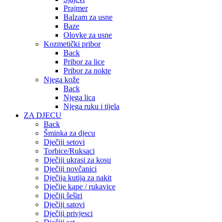
Prajmer
Balzam za usne
Baze
Olovke za usne
Kozmetički pribor
Back
Pribor za lice
Pribor za nokte
Njega kože
Back
Njega lica
Njega ruku i tijela
ZA DJECU
Back
Šminka za djecu
Dječiji setovi
Torbice/Ruksaci
Dječiji ukrasi za kosu
Dječiji novčanici
Dječija kutija za nakit
Dječije kape / rukavice
Dječiji šeširi
Dječiji satovi
Dječiji privjesci