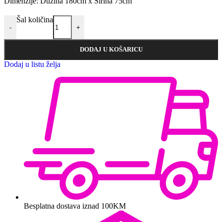
Dimenzije: Dužina 180cm x Širina 75cm
Šal količina
-
+
DODAJ U KOŠARICU
Dodaj u listu želja
Besplatna dostava iznad 100KM