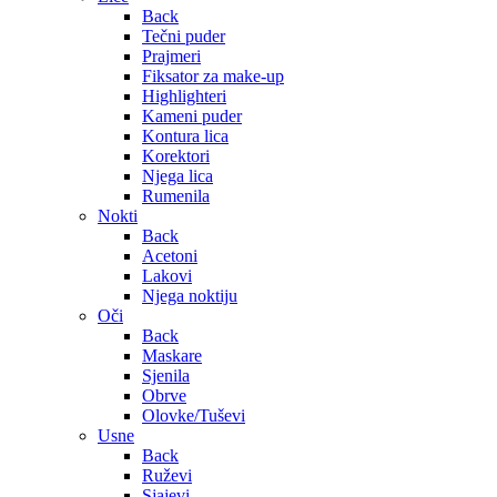
Back
Tečni puder
Prajmeri
Fiksator za make-up
Highlighteri
Kameni puder
Kontura lica
Korektori
Njega lica
Rumenila
Nokti
Back
Acetoni
Lakovi
Njega noktiju
Oči
Back
Maskare
Sjenila
Obrve
Olovke/Tuševi
Usne
Back
Ruževi
Sjajevi