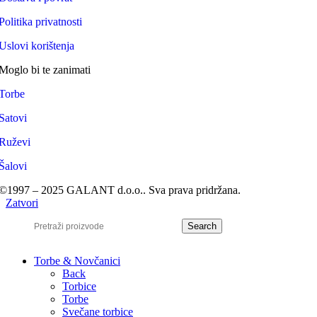
Politika privatnosti
Uslovi korištenja
Moglo bi te zanimati
Torbe
Satovi
Ruževi
Šalovi
©1997 – 2025 GALANT d.o.o.. Sva prava pridržana.
Zatvori
Search
Torbe & Novčanici
Back
Torbice
Torbe
Svečane torbice