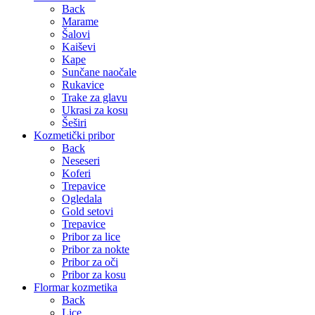
Back
Marame
Šalovi
Kaiševi
Kape
Sunčane naočale
Rukavice
Trake za glavu
Ukrasi za kosu
Šeširi
Kozmetički pribor
Back
Neseseri
Koferi
Trepavice
Ogledala
Gold setovi
Trepavice
Pribor za lice
Pribor za nokte
Pribor za oči
Pribor za kosu
Flormar kozmetika
Back
Lice