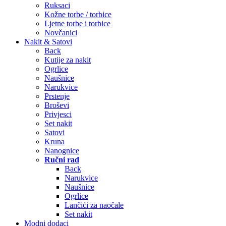
Ruksaci
Kožne torbe / torbice
Ljetne torbe i torbice
Novčanici
Nakit & Satovi
Back
Kutije za nakit
Ogrlice
Naušnice
Narukvice
Prstenje
Broševi
Privjesci
Set nakit
Satovi
Kruna
Nanognice
Ručni rad
Back
Narukvice
Naušnice
Ogrlice
Lančići za naočale
Set nakit
Modni dodaci