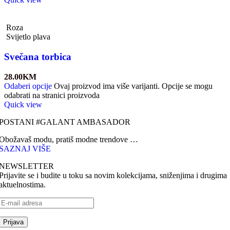
Roza
Svijetlo plava
Svečana torbica
28.00
KM
Odaberi opcije
Ovaj proizvod ima više varijanti. Opcije se mogu
odabrati na stranici proizvoda
Quick view
POSTANI #GALANT AMBASADOR
Obožavaš modu, pratiš modne trendove …
SAZNAJ VIŠE
NEWSLETTER
Prijavite se i budite u toku sa novim kolekcijama, sniženjima i drugima
aktuelnostima.