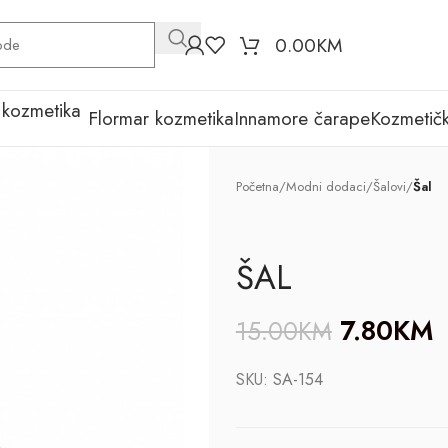
0.00
KM
Flormar kozmetika
Innamore čarape
Kozmetičk
Početna
/
Modni dodaci
/
Šalovi
/
Šal
ŠAL
7.80
KM
15.00
KM
SKU:
SA-154