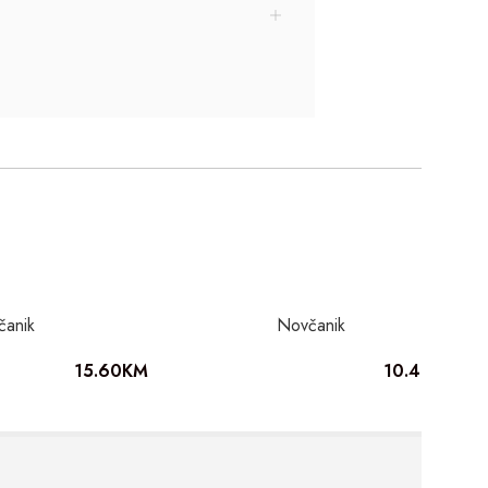
čanik
Novčanik
15.60
KM
10.40
KM