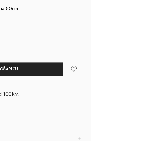
ina 80cm
KOŠARICU
ad 100KM