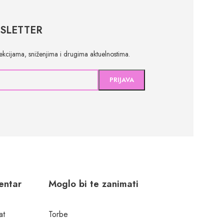
SLETTER
olekcijama, sniženjima i drugima aktuelnostima.
centar
Moglo bi te zanimati
at
Torbe