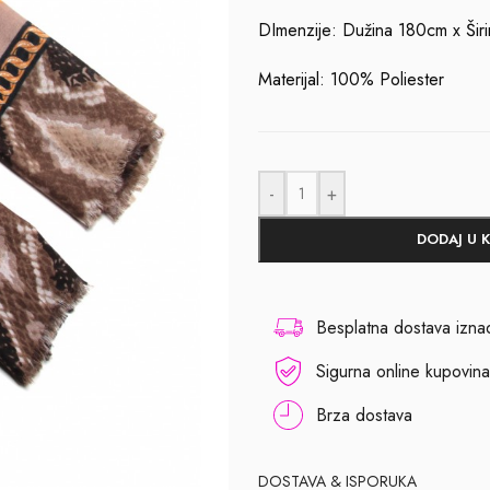
DImenzije: Dužina 180cm x Šir
Materijal: 100% Poliester
-
+
DODAJ U 
Besplatna dostava izn
Sigurna online kupovina
Brza dostava
DOSTAVA & ISPORUKA