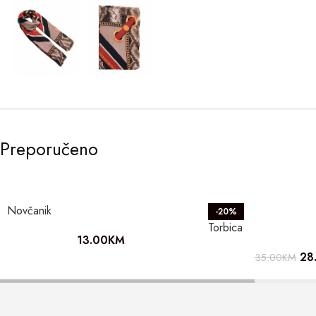
Preporučeno
Novčanik
-20%
Torbica
13.00
KM
28
35.00
KM